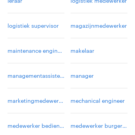
leraar
logistiek medewerker
logistiek supervisor
magazijnmedewerker
maintenance engineer
makelaar
managementassistent
manager
marketingmedewerker
mechanical engineer
medewerker bediening
medewerker burgerzaken