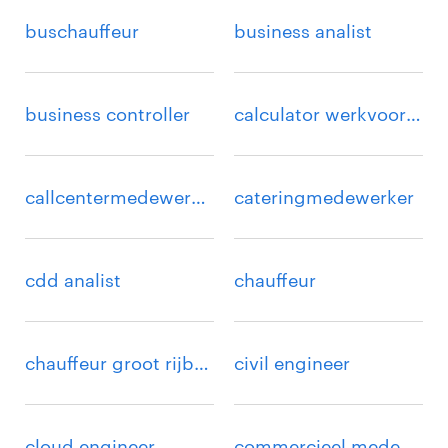
buschauffeur
business analist
business controller
calculator werkvoorbereider
callcentermedewerker
cateringmedewerker
cdd analist
chauffeur
chauffeur groot rijbewijs
civil engineer
cloud engineer
commercieel medewerker