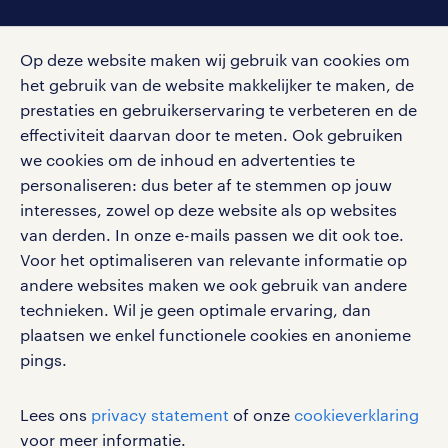
social media
Op deze website maken wij gebruik van cookies om
Volg ons voor de leukste content omtrent
het gebruik van de website makkelijker te maken, de
vacatures, solliciteren en inspiratie.
prestaties en gebruikerservaring te verbeteren en de
effectiviteit daarvan door te meten. Ook gebruiken
we cookies om de inhoud en advertenties te
personaliseren: dus beter af te stemmen op jouw
interesses, zowel op deze website als op websites
werken bij randstad
van derden. In onze e-mails passen we dit ook toe.
gebruikersvoorwaarden
Voor het optimaliseren van relevante informatie op
privacystatement
andere websites maken we ook gebruik van andere
cookies
technieken. Wil je geen optimale ervaring, dan
disclaimer
plaatsen we enkel functionele cookies en anonieme
pings.
sitemap
RANDSTAD, HUMAN FORWARD en SHAPING THE
Lees ons
privacy statement
of onze
cookieverklaring
WORLD OF WORK zijn geregistreerde
voor meer informatie.