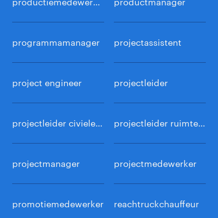
productiemedewerker
productmanager
programmamanager
projectassistent
project engineer
projectleider
projectleider civiele techniek
projectleider ruimtelijke ontwikkeling
projectmanager
projectmedewerker
promotiemedewerker
reachtruckchauffeur