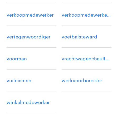
verkoopmedewerker
verkoopmedewerker binnendienst
vertegenwoordiger
voetbalsteward
voorman
vrachtwagenchauffeur
vuilnisman
werkvoorbereider
winkelmedewerker