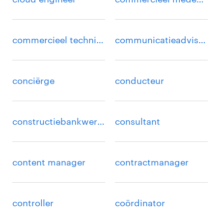
commercieel technisch medewerker
communicatieadviseur
conciërge
conducteur
constructiebankwerker
consultant
content manager
contractmanager
controller
coördinator