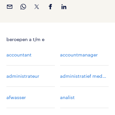
beroepen a t/m e
accountant
accountmanager
administrateur
administratief medewerker
afwasser
analist