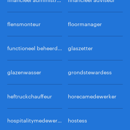
financieel administratief medewerker
financieel adviseur
flensmonteur
floormanager
functioneel beheerder
glaszetter
glazenwasser
grondstewardess
heftruckchauffeur
horecamedewerker
hospitalitymedewerker
hostess