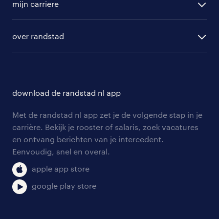
randstad professional
mijn carriere
algemene voorwaarden
randstad digital
ontwikkeling
hr-diensten
over randstad
populaire bedrijven
communities
branches
over randstad
careers for expats
opleidingen en trainingen
hr-kenniscentrum
contact voor talent
solliciteren
download de randstad nl app
tarieven
contact voor werkgevers
arbeidsvoorwaarden
personeel gezocht
Met de randstad nl app zet je de volgende stap in je
onze vestigingen
blogs en artikelen
carrière. Bekijk je rooster of salaris, zoek vacatures
aanmelden nieuwsbrief
en ontvang berichten van je intercedent.
pers
salarischecker
Eenvoudig, snel en overal.
klachten en misstanden
bruto-netto calculator
apple app store
google play store