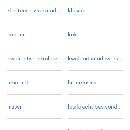
klantenservice medewerker
klusser
koerier
kok
kwaliteitscontroleur
kwaliteitsmedewerker
laborant
lader/losser
lasser
leerkracht basisonderwijs