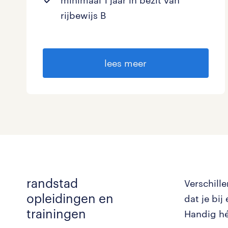
minimaal 1 jaar in bezit van
rijbewijs B
lees meer
randstad
Verschille
opleidingen en
dat je bij
trainingen
Handig hé