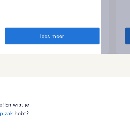
lees meer
! En wist je
p zak
hebt?