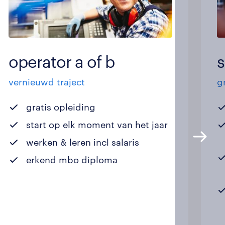
operator a of b
vernieuwd traject
g
gratis opleiding
start op elk moment van het jaar
werken & leren incl salaris
erkend mbo diploma