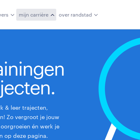
vers
mijn carrière
over randstad
ainingen
jecten.
k & leer trajecten,
n! Zo vergroot je jouw
doorgroeien én werk je
en op deze pagina.