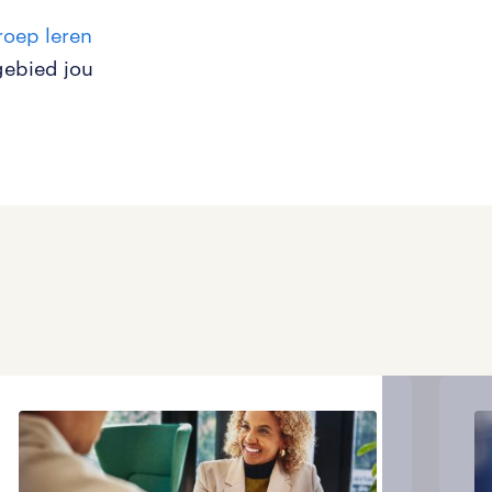
roep leren
gebied jou