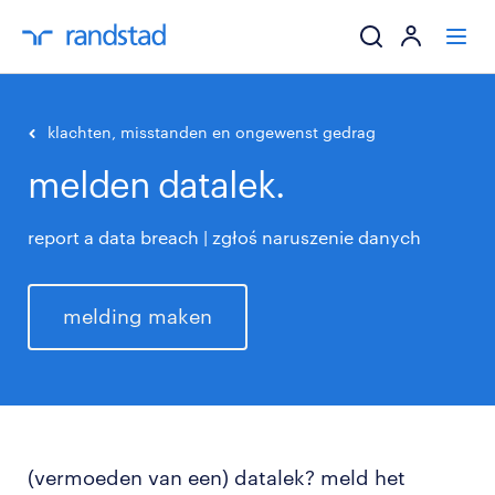
ik zoek een baa
klachten, misstanden en ongewenst gedrag
melden datalek.
werkgevers
report a data breach | zgłoś naruszenie danych
mijn carrière
over randstad
melding maken
(vermoeden van een) datalek? meld het