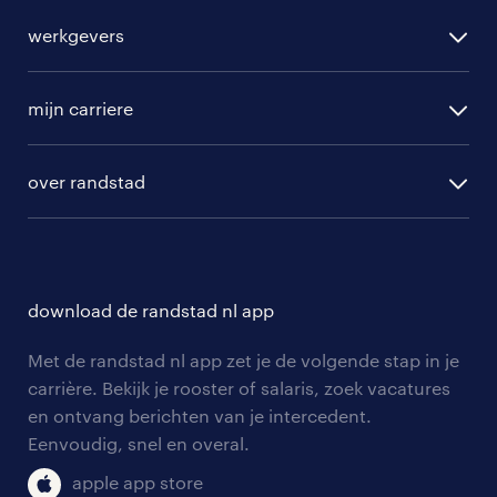
alle vacatures
werkgevers
randstad operational
vacature aanmelden
randstad professional
mijn carriere
algemene voorwaarden
randstad digital
ontwikkeling
hr-diensten
over randstad
populaire bedrijven
communities
branches
over randstad
careers for expats
opleidingen en trainingen
hr-kenniscentrum
contact voor talent
solliciteren
download de randstad nl app
tarieven
contact voor werkgevers
arbeidsvoorwaarden
personeel gezocht
Met de randstad nl app zet je de volgende stap in je
onze vestigingen
blogs en artikelen
carrière. Bekijk je rooster of salaris, zoek vacatures
aanmelden nieuwsbrief
en ontvang berichten van je intercedent.
pers
salarischecker
Eenvoudig, snel en overal.
klachten en misstanden
bruto-netto calculator
apple app store