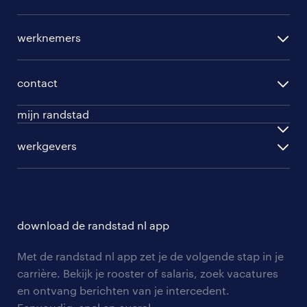
per regio
werknemers
per functie
opleidingen
per vakgebied
contact
beroepskeuzetest
per topwerkgever
mijn randstad
werknemers
ontwikkel jezelf
inloggen
werkgevers
werkgevers
work for ukraine
inschrijven
personeel gezocht
vacature aanmelden
download de randstad nl app
nieuwsbrief
Met de randstad nl app zet je de volgende stap in je
algemene voorwaarden
carrière. Bekijk je rooster of salaris, zoek vacatures
en ontvang berichten van je intercedent.