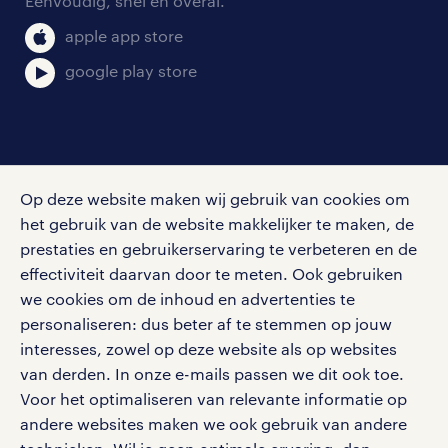
Eenvoudig, snel en overal.
apple app store
google play store
social media
Op deze website maken wij gebruik van cookies om
Volg ons voor de leukste content omtrent
het gebruik van de website makkelijker te maken, de
vacatures, solliciteren en inspiratie.
prestaties en gebruikerservaring te verbeteren en de
effectiviteit daarvan door te meten. Ook gebruiken
we cookies om de inhoud en advertenties te
personaliseren: dus beter af te stemmen op jouw
interesses, zowel op deze website als op websites
werken bij randstad
van derden. In onze e-mails passen we dit ook toe.
gebruikersvoorwaarden
Voor het optimaliseren van relevante informatie op
privacystatement
andere websites maken we ook gebruik van andere
cookies