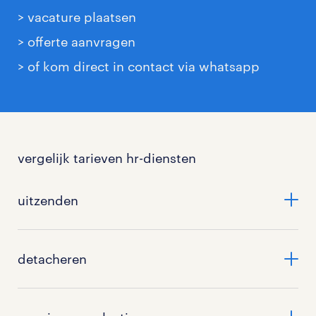
> vacature plaatsen
> offerte aanvragen
> of kom direct in contact via whatsapp
vergelijk tarieven hr-diensten
uitzenden
wat
kost een uitzendkracht?
detacheren
Wil je snel extra handjes in je team, maar wel grip
houden op je budget? Dan is
uitzenden
de perfecte
omrekenfactor detachering
oplossing! Bij Randstad is de berekening van het