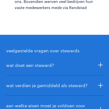
ons. Bovendien werven veel bedrijven hun
vaste medewerkers mede via Randstad
veelgestelde vragen over stewards
wat doet een steward?
Een steward verwelkomt bezoekers, scant
toegangskaarten, garandeert de veiligheid,
wat verdien je gemiddeld als steward?
controleert tassen en beantwoordt vragen van
bezoekers.
Lees hier meer over wat een steward
Als steward verdien je gemiddeld 9,28 euro per uur.
doet
.
Lees hier meer over het salaris van een steward
.
aan welke eisen moet je voldoen voor