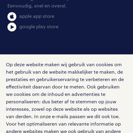
salarischecker
Eenvoudig, snel en overal.
klachten en misstanden
bruto-netto calculator
apple app store
google play store
social media
Op deze website maken wij gebruik van cookies om
Volg ons voor de leukste content omtrent
het gebruik van de website makkelijker te maken, de
vacatures, solliciteren en inspiratie.
prestaties en gebruikerservaring te verbeteren en de
effectiviteit daarvan door te meten. Ook gebruiken
we cookies om de inhoud en advertenties te
personaliseren: dus beter af te stemmen op jouw
interesses, zowel op deze website als op websites
werken bij randstad
van derden. In onze e-mails passen we dit ook toe.
gebruikersvoorwaarden
Voor het optimaliseren van relevante informatie op
privacystatement
andere websites maken we ook gebruik van andere