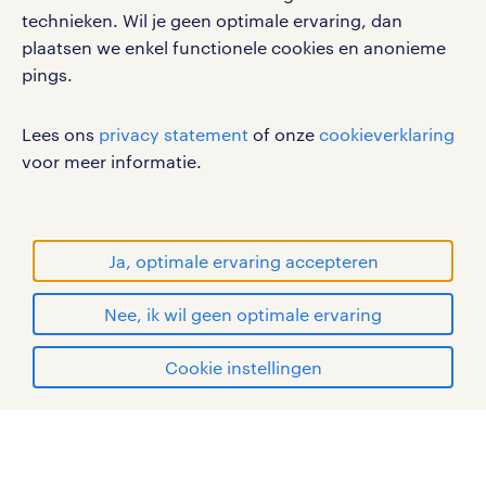
cookies
technieken. Wil je geen optimale ervaring, dan
disclaimer
plaatsen we enkel functionele cookies en anonieme
pings.
sitemap
RANDSTAD, HUMAN FORWARD en SHAPING THE
Lees ons
privacy statement
of onze
cookieverklaring
WORLD OF WORK zijn geregistreerde
voor meer informatie.
handelsmerken van Randstad N.V.
© Randstad 2026
Ja, optimale ervaring accepteren
Nee, ik wil geen optimale ervaring
Cookie instellingen
mijn randstad