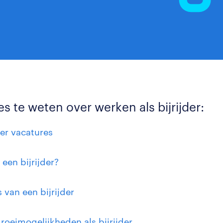
es te weten over werken als bijrijder:
der vacatures
 een bijrijder?
s van een bijrijder
roeimogelijkheden als bijrijder