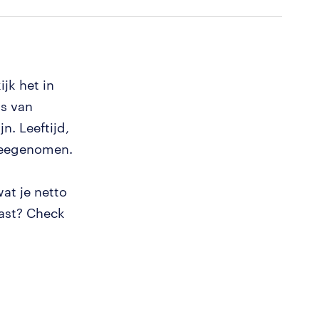
ijk het in
is van
n. Leeftijd,
t meegenomen.
at je netto
past? Check