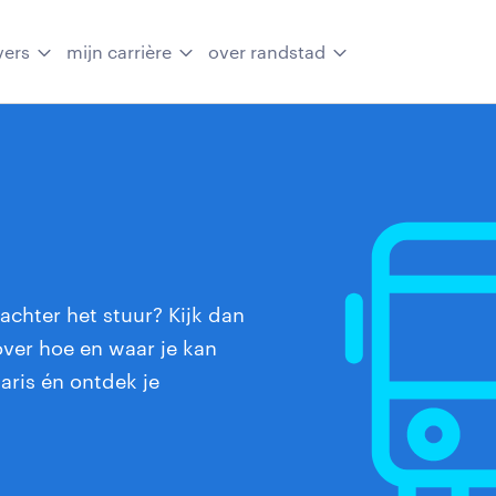
vers
mijn carrière
over randstad
 achter het stuur? Kijk dan
 over hoe en waar je kan
aris én ontdek je