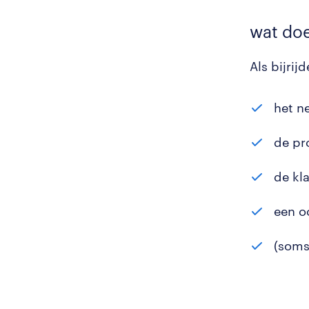
wat doe
Als bijrij
het n
de pr
de kl
een o
(soms