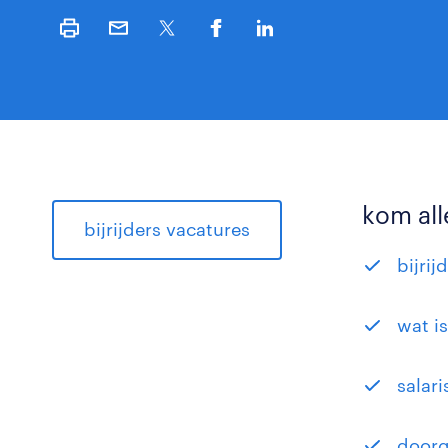
kom all
bijrijders vacatures
bijrij
wat is
salari
doorg