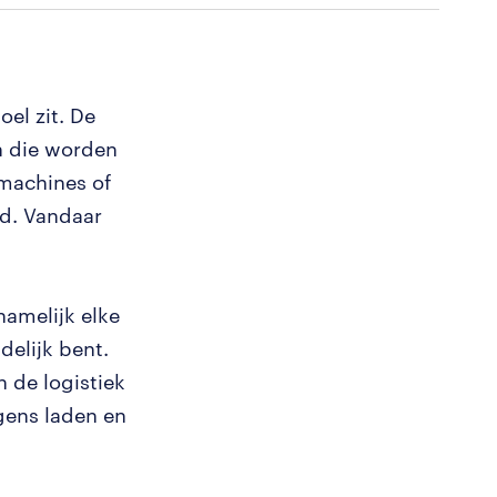
oel zit. De
en die worden
smachines of
d. Vandaar
namelijk elke
delijk bent.
n de logistiek
gens laden en