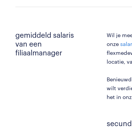
gemiddeld salaris
Wil je mee
van een
onze
sala
filiaalmanager
flexmedewe
locatie, 
Benieuwd 
wilt verd
het in on
secund