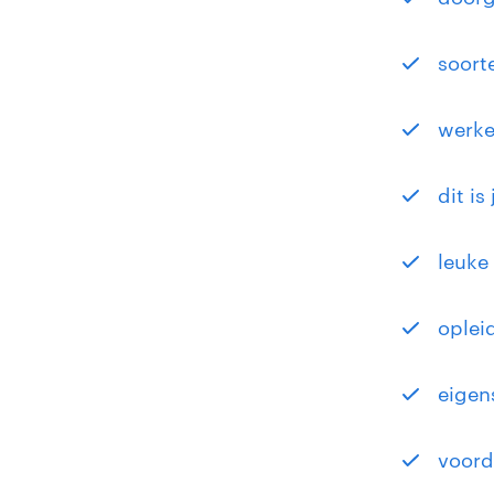
soorte
werken
dit is
leuke
oplei
eigen
voord