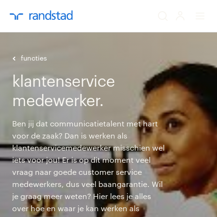
ik zoek een baa
functies
klantenservice
werkgevers
medewerker.
mijn carrière
Ben jij dat communicatietalent met hart
over randstad
voor de zaak? Dan is werken als
klantenservicemedewerker misschien wel
iets voor jou! Er is op dit moment veel
vraag naar goede customer service
medewerkers, dus veel baangarantie. Wil
je graag meer weten? Hier lees je alles
over hoe en waar je kan werken als