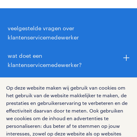
veelgestelde vragen over
klantenservicemedewerker
wat doet een
klantenservicemedewerker?
Als klantenservice medewerker help je klanten.
Op deze website maken wij gebruik van cookies om
Bijvoorbeeld wanneer zij klachten hebben over hun
heb je een opleiding nodig als
het gebruik van de website makkelijker te maken, de
aankoop of vragen hebben over het gebruik van een
klantenservicemedewerker?
prestaties en gebruikerservaring te verbeteren en de
product. Dit is meestal telefonisch, maar dit kan ook
effectiviteit daarvan door te meten. Ook gebruiken
via een website, social media, e-mail, chat of op
Een specifieke opleiding is vaak niet nodig! Wat we
we cookies om de inhoud en advertenties te
locatie.
wel van je vragen zijn een aantal eigenschappen:
wat verdient een
personaliseren: dus beter af te stemmen op jouw
interesses, zowel op deze website als op websites
klantenservicemedewerker?
Veelvoorkomende taken van een klantenservice