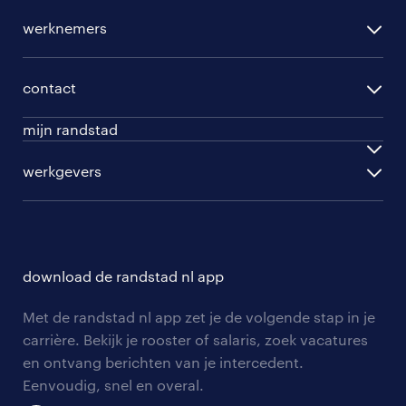
per regio
werknemers
per functie
opleidingen
per vakgebied
contact
beroepskeuzetest
per topwerkgever
mijn randstad
werknemers
ontwikkel jezelf
inloggen
werkgevers
werkgevers
work for ukraine
inschrijven
personeel gezocht
vacature aanmelden
download de randstad nl app
nieuwsbrief
Met de randstad nl app zet je de volgende stap in je
algemene voorwaarden
carrière. Bekijk je rooster of salaris, zoek vacatures
en ontvang berichten van je intercedent.
Eenvoudig, snel en overal.