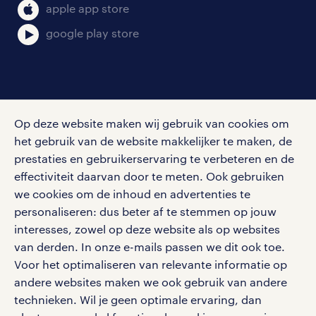
apple app store
google play store
social media
Op deze website maken wij gebruik van cookies om
Volg ons voor de leukste content omtrent
het gebruik van de website makkelijker te maken, de
vacatures, solliciteren en inspiratie.
prestaties en gebruikerservaring te verbeteren en de
effectiviteit daarvan door te meten. Ook gebruiken
we cookies om de inhoud en advertenties te
personaliseren: dus beter af te stemmen op jouw
interesses, zowel op deze website als op websites
werken bij randstad
van derden. In onze e-mails passen we dit ook toe.
gebruikersvoorwaarden
Voor het optimaliseren van relevante informatie op
privacystatement
andere websites maken we ook gebruik van andere
cookies
technieken. Wil je geen optimale ervaring, dan