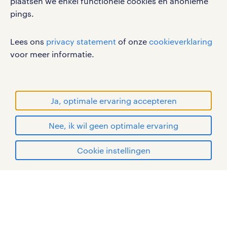
disclaimer
plaatsen we enkel functionele cookies en anonieme
pings.
sitemap
RANDSTAD, HUMAN FORWARD en SHAPING THE
Lees ons
privacy statement
of onze
cookieverklaring
WORLD OF WORK zijn geregistreerde
voor meer informatie.
handelsmerken van Randstad N.V.
© Randstad 2026
Ja, optimale ervaring accepteren
Nee, ik wil geen optimale ervaring
Cookie instellingen
mijn randstad