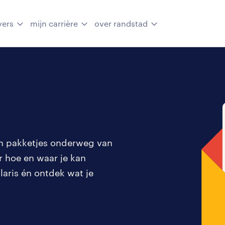
vers
mijn carrière
over randstad
 en pakketjes onderweg van
r hoe en waar je kan
laris én ontdek wat je