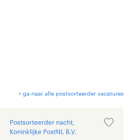
> ga naar alle postsorteerder vacatures
Postsorteerder nacht,
Koninklijke PostNL B.V.