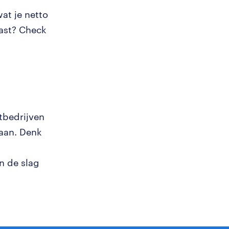
at je netto
past? Check
tbedrijven
taan. Denk
n de slag