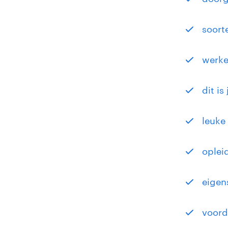
soort
werke
dit is
leuke
oplei
eigen
voord