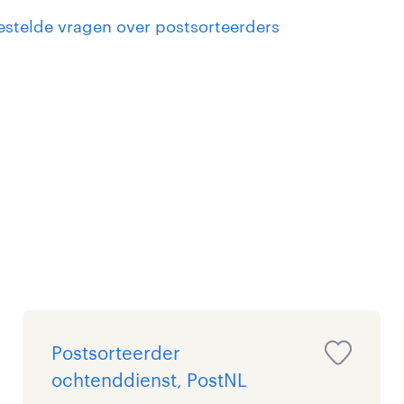
estelde vragen over postsorteerders
Postsorteerder
ochtenddienst, PostNL