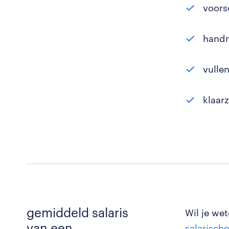
voors
handm
vulle
klaar
gemiddeld salaris
Wil je we
van een
salarisch