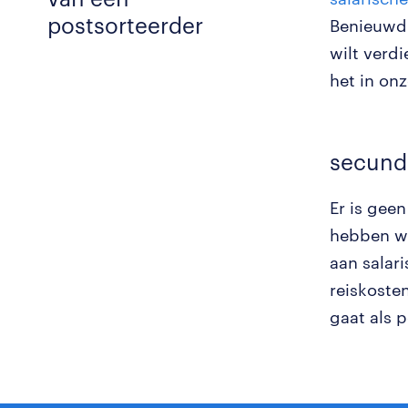
postsorteerder
Benieuwd 
wilt verd
het in on
secund
Er is gee
hebben we
aan salar
reiskoste
gaat als p