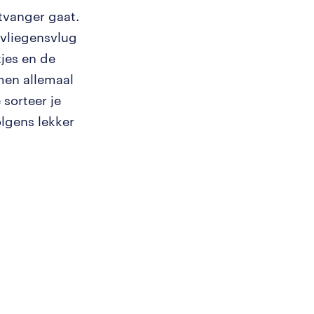
tvanger gaat.
 vliegensvlug
tjes en de
men allemaal
sorteer je
lgens lekker