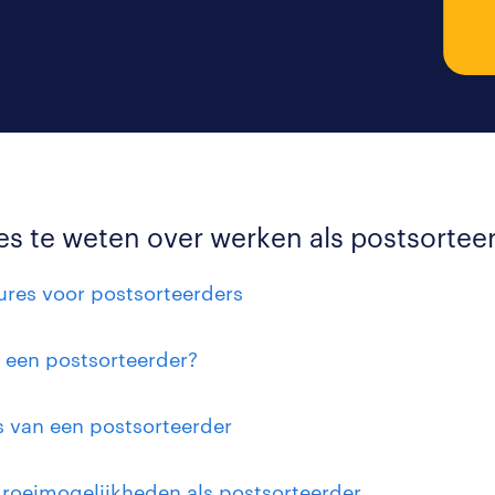
es te weten over werken als postsortee
ures voor postsorteerders
s een postsorteerder?
is van een postsorteerder
roeimogelijkheden als postsorteerder