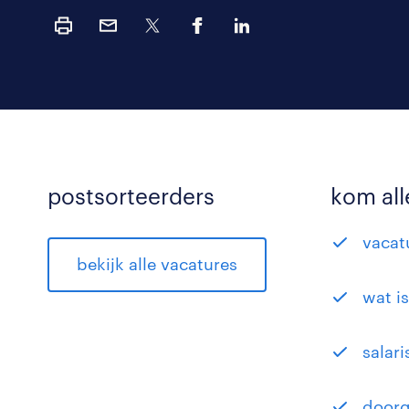
postsorteerders
kom all
vacat
bekijk alle vacatures
wat i
salar
doorg