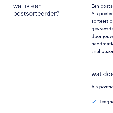
wat is een
Een posts
postsorteerder?
Als posts
sorteert o
gevreesde
door jouw
handmatig
snel bezo
wat doe
Als posts
leegh