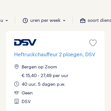
au
uren per week
soort dien
il je werken?
vacatures?
il je werken?
 zou jij willen?
Heftruckchauffeur 2 ploegen, DSV
Bergen op Zoom
Beveiliging
Geen
9 - 16 uur
Tijdelijk
395
242
78
€ 15,40 - 27,49 per uur
Chauffeurs
LBO, MAVO, VMBO
33 - 36 uur
31
0
40 uur, 5 dagen p.w.
Geen
Financieel
Master
0
DSV
Industrieel / Productie
WO
1