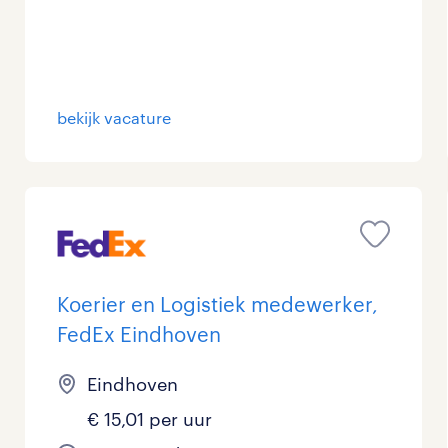
Management / Leidinggevend
Onderwijs
bekijk vacature
Personeel & Organisatie
Supply chain & procurement
Zorg / Verpleging
Koerier en Logistiek medewerker,
FedEx Eindhoven
Eindhoven
€ 15,01 per uur