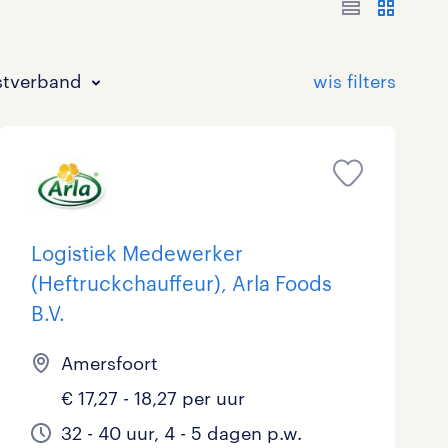
stverband
Logistiek Medewerker
(Heftruckchauffeur), Arla Foods
Bouw
HAVO/VWO
17 - 24 uur
Tijdelijk met uitzicht op vast
83
4
550
B.V.
Commercieel / Verkoop
MBO
37 - 40+ uur
164
348
Amersfoort
Horeca / Catering
Ondersteunend onderwijs
2
€ 17,27 - 18,27 per uur
Juridisch
32 - 40 uur, 4 - 5 dagen p.w.