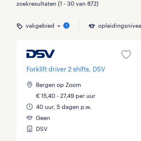
zoekresultaten (1 - 30 van 872)
vakgebied
opleidingsnive
1
binnen welk vakgebied w
op welk niveau zoek je 
hoeveel uren per week w
welk soort dienstverband
Forklift driver 2 shifts, DSV
Bergen op Zoom
Administratief
Basisonderwijs
0 - 8 uur
Detachering
88
0
126
€ 15,40 - 27,49 per uur
Callcenter / Contactcenter
HBO
25 - 32 uur
Vast
80
28
244
40 uur, 5 dagen p.w.
Geen
Engineering
MBO, HAVO, VWO
0
DSV
ICT
VMBO/MAVO
152
toon 872 resultaten
toon 872 resultaten