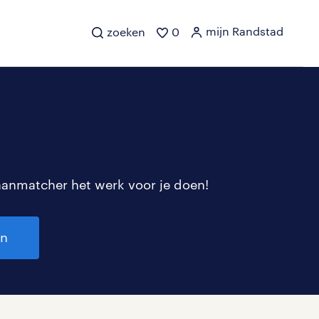
mijn Randstad
zoeken
0
aanmatcher het werk voor je doen!
en