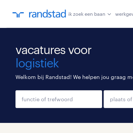
ik zoek een baan
werkge
vacatures voor
logistiek
Welkom bij Randstad! We helpen jou graag met