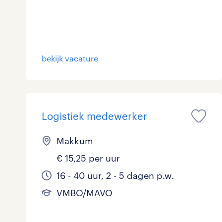
Logistiek
Medisch
toon 872 resultaten
bekijk vacature
Overig
Secretarieel
Webcare
Logistiek medewerker
Makkum
toon 872 resultaten
€ 15,25 per uur
16 - 40 uur, 2 - 5 dagen p.w.
VMBO/MAVO