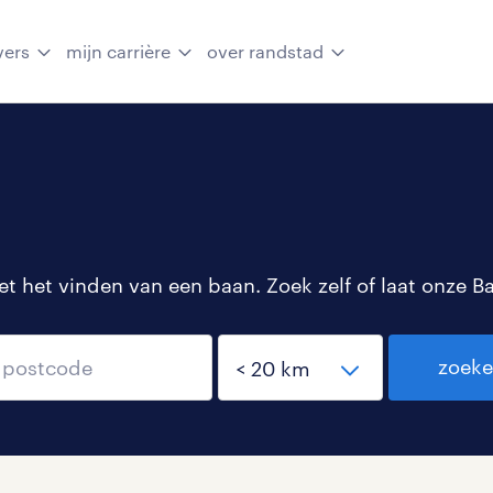
vers
mijn carrière
over randstad
 het vinden van een baan. Zoek zelf of laat onze B
zoek