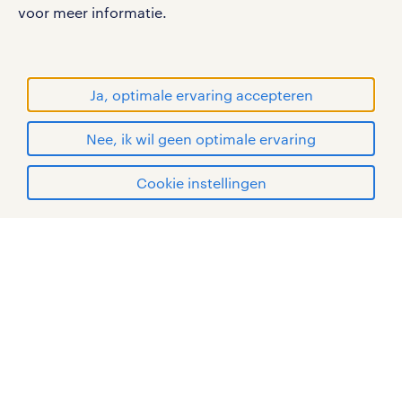
WORLD OF WORK zijn geregistreerde
voor meer informatie.
handelsmerken van Randstad N.V.
© Randstad 2026
Ja, optimale ervaring accepteren
Nee, ik wil geen optimale ervaring
Cookie instellingen
mijn randstad