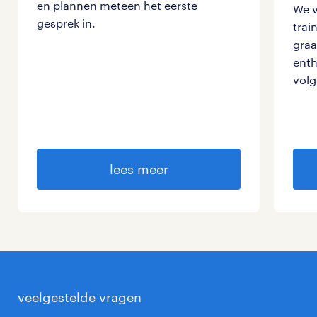
en plannen meteen het eerste
We v
gesprek in.
trai
graa
enth
volg
lees meer
veelgestelde vragen