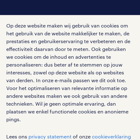
social media
Op deze website maken wij gebruik van cookies om
Volg ons voor de leukste content omtrent
het gebruik van de website makkelijker te maken, de
vacatures, solliciteren en inspiratie.
prestaties en gebruikerservaring te verbeteren en de
effectiviteit daarvan door te meten. Ook gebruiken
we cookies om de inhoud en advertenties te
personaliseren: dus beter af te stemmen op jouw
interesses, zowel op deze website als op websites
werken bij randstad
van derden. In onze e-mails passen we dit ook toe.
gebruikersvoorwaarden
Voor het optimaliseren van relevante informatie op
privacystatement
andere websites maken we ook gebruik van andere
cookies
technieken. Wil je geen optimale ervaring, dan
disclaimer
plaatsen we enkel functionele cookies en anonieme
pings.
sitemap
RANDSTAD, HUMAN FORWARD en SHAPING THE
Lees ons
privacy statement
of onze
cookieverklaring