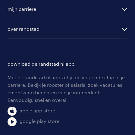
vacature aanmelden
randstad professional
mijn carriere
algemene voorwaarden
randstad digital
ontwikkeling
hr-diensten
over randstad
populaire bedrijven
communities
branches
over randstad
careers for expats
opleidingen en trainingen
hr-kenniscentrum
contact voor talent
solliciteren
download de randstad nl app
tarieven
contact voor werkgevers
arbeidsvoorwaarden
personeel gezocht
Met de randstad nl app zet je de volgende stap in je
onze vestigingen
blogs en artikelen
carrière. Bekijk je rooster of salaris, zoek vacatures
aanmelden nieuwsbrief
en ontvang berichten van je intercedent.
pers
salarischecker
Eenvoudig, snel en overal.
klachten en misstanden
bruto-netto calculator
apple app store
google play store