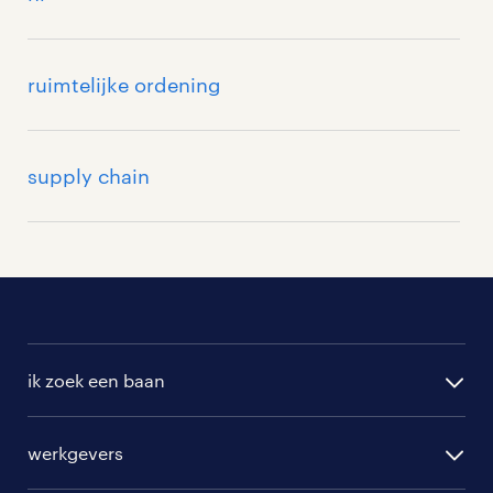
> bekijk alle traineeship vacatures
ruimtelijke ordening
supply chain
ik zoek een baan
alle vacatures
werkgevers
randstad operational