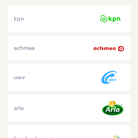
kpn
achmea
uwv
arla