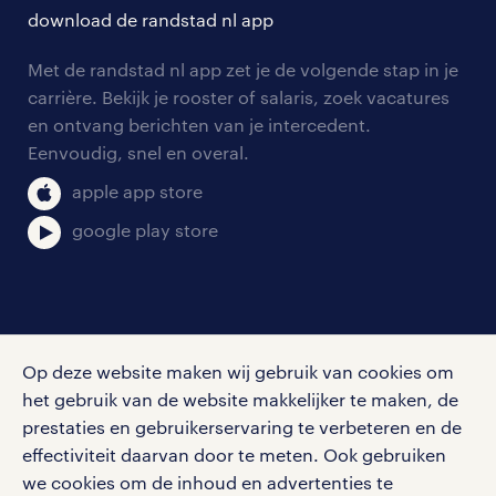
solliciteren
download de randstad nl app
tarieven
contact voor werkgevers
arbeidsvoorwaarden
personeel gezocht
Met de randstad nl app zet je de volgende stap in je
onze vestigingen
blogs en artikelen
carrière. Bekijk je rooster of salaris, zoek vacatures
aanmelden nieuwsbrief
en ontvang berichten van je intercedent.
pers
salarischecker
Eenvoudig, snel en overal.
klachten en misstanden
bruto-netto calculator
apple app store
google play store
social media
Op deze website maken wij gebruik van cookies om
Volg ons voor de leukste content omtrent
het gebruik van de website makkelijker te maken, de
vacatures, solliciteren en inspiratie.
prestaties en gebruikerservaring te verbeteren en de
effectiviteit daarvan door te meten. Ook gebruiken
we cookies om de inhoud en advertenties te