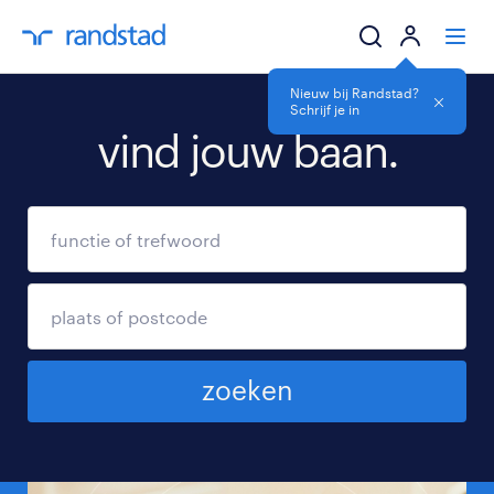
Nieuw bij Randstad?
Schrijf je in
ik zoek een baa
vind jouw baan.
werkgevers
mijn carrière
over randstad
zoeken