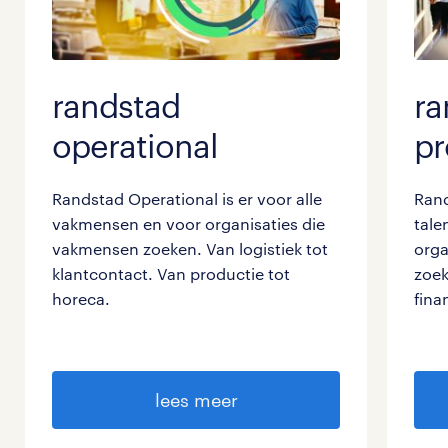
randstad
ra
operational
pr
Randstad Operational is er voor alle
Rand
vakmensen en voor organisaties die
tale
vakmensen zoeken. Van logistiek tot
orga
klantcontact. Van productie tot
zoek
horeca.
fina
lees meer