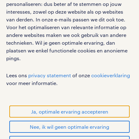
personaliseren: dus beter af te stemmen op jouw
interesses, zowel op deze website als op websites
werken bij randstad
van derden. In onze e-mails passen we dit ook toe.
gebruikersvoorwaarden
Voor het optimaliseren van relevante informatie op
privacystatement
andere websites maken we ook gebruik van andere
cookies
technieken. Wil je geen optimale ervaring, dan
disclaimer
plaatsen we enkel functionele cookies en anonieme
pings.
sitemap
RANDSTAD, HUMAN FORWARD en SHAPING THE
Lees ons
privacy statement
of onze
cookieverklaring
WORLD OF WORK zijn geregistreerde
voor meer informatie.
handelsmerken van Randstad N.V.
© Randstad 2026
Ja, optimale ervaring accepteren
Nee, ik wil geen optimale ervaring