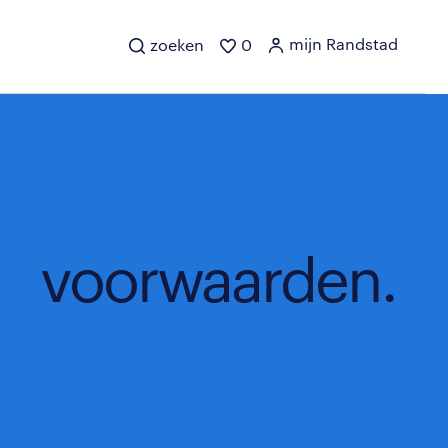
mijn Randstad
zoeken
0
voorwaarden.