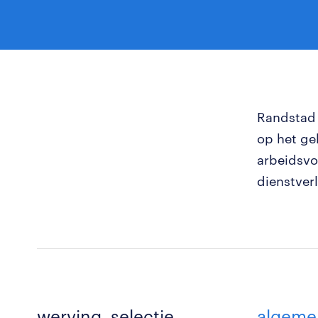
Randstad 
op het ge
arbeidsvo
dienstver
werving, selectie,
algeme