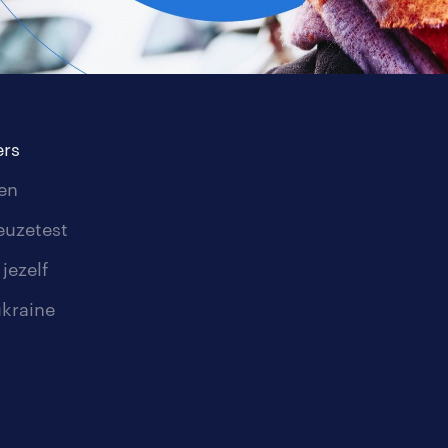
rs
en
euzetest
jezelf
ukraine