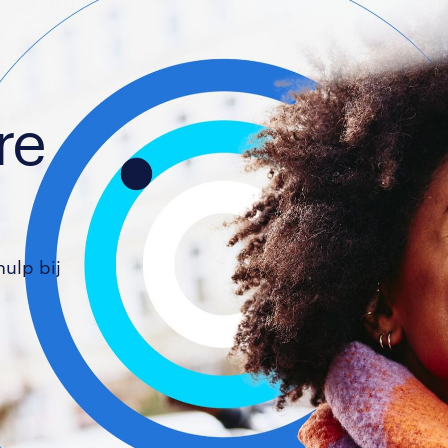
re
hulp bij