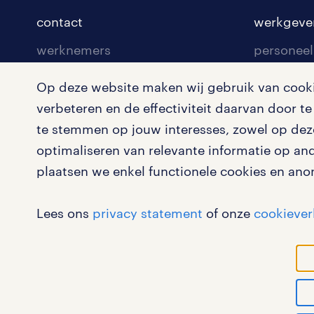
contact
werkgeve
werknemers
personeel
werkgevers
vacature
Op deze website maken wij gebruik van cookie
nieuwsbri
verbeteren en de effectiviteit daarvan door 
mijn randstad
te stemmen op jouw interesses, zowel op deze
algemene
inloggen
optimaliseren van relevante informatie op an
inschrijven
plaatsen we enkel functionele cookies en ano
Lees ons
privacy statement
of onze
cookiever
werk