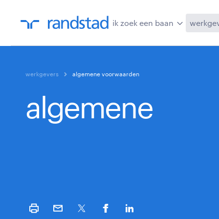
ik zoek een baan
werkge
werkgevers
algemene voorwaarden
algemene