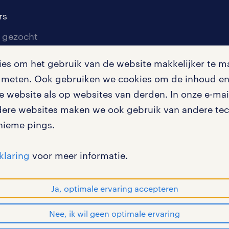
rs
 gezocht
 aanmelden
s om het gebruik van de website makkelijker te ma
ef
te meten. Ook gebruiken we cookies om de inhoud en 
 website als op websites van derden. In onze e-mail
 voorwaarden
dere websites maken we ook gebruik van andere tech
nieme pings.
klaring
voor meer informatie.
en bij randstad
gebruikersvoorwaarden
privac
Ja, optimale ervaring accepteren
Nee, ik wil geen optimale ervaring