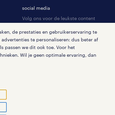
social media
Volg ons voor de leukste content
omtrent vacatures, solliciteren en
ken, de prestaties en gebruikerservaring te
inspiratie.
advertenties te personaliseren: dus beter af
s passen we dit ook toe. Voor het
nieken. Wil je geen optimale ervaring, dan
ystatement
cookies
disclaimer
sitemap