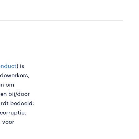
onduct
) is
edewerkers,
ren om
en bij/door
rdt bedoeld:
 corruptie,
 voor