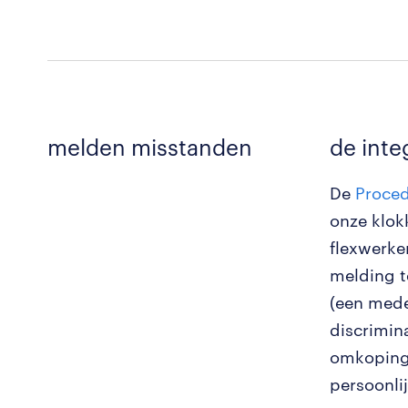
melden misstanden
de integ
De
Proce
onze klok
flexwerke
melding t
(een mede
discrimina
omkoping,
persoonli