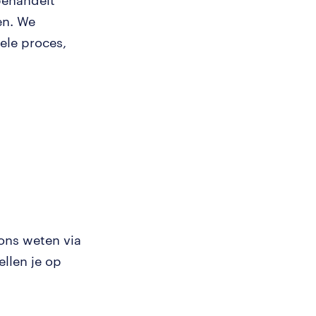
behandelt
en. We
ele proces,
 ons weten via
llen je op