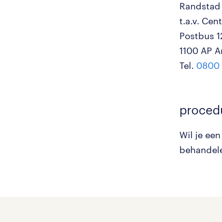
Randstad
t.a.v. Ce
Postbus 
1100 AP 
Tel.
0800
proced
Wil je ee
behandele