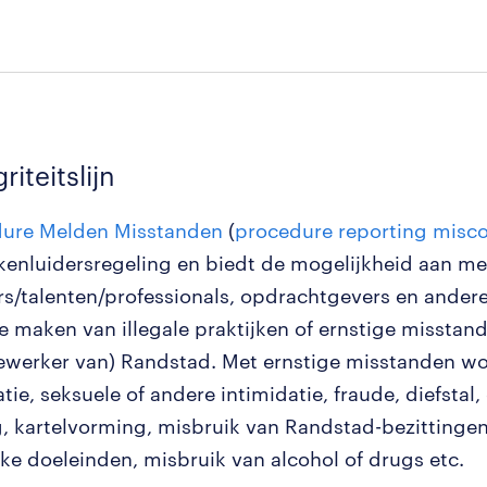
riteitslijn
dure Melden Misstanden
(
procedure reporting misc
kenluidersregeling en biedt de mogelijkheid aan m
rs/talenten/professionals, opdrachtgevers en ande
e maken van illegale praktijken of ernstige misstand
werker van) Randstad. Met ernstige misstanden wo
tie, seksuele of andere intimidatie, fraude, diefstal,
 kartelvorming, misbruik van Randstad-bezittingen
jke doeleinden, misbruik van alcohol of drugs etc.