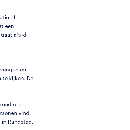
atie of
et een
gaat altijd
e vangen en
te kijken. De
erend oor
rsonen vind
ijn Randstad.