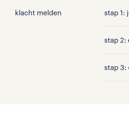
klacht melden
stap 1:
Je vult j
stap 2:
van de kla
vastgeleg
Je klacht
stap 3:
De manag
klacht zo
bespreke
Nadat de 
klachtenfo