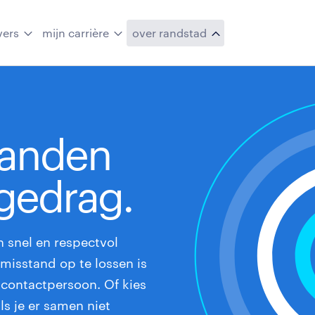
vers
mijn carrière
over randstad
tanden
gedrag.
n snel en respectvol
misstand op te lossen is
-contactpersoon. Of kies
s je er samen niet