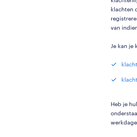
klachtenl
klachten d
registrer
van indie
Je kan je 
klach
klach
Heb je hul
onderstaa
werkdagen