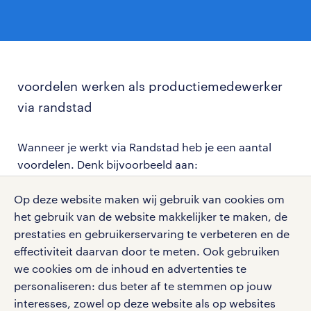
voordelen werken als productiemedewerker
via randstad
Wanneer je werkt via Randstad heb je een aantal
voordelen. Denk bijvoorbeeld aan:
Op deze website maken wij gebruik van cookies om
wekelijks uitbetaald worden
het gebruik van de website makkelijker te maken, de
prestaties en gebruikerservaring te verbeteren en de
pensioenregeling als je 26 weken gewerkt hebt
effectiviteit daarvan door te meten. Ook gebruiken
we cookies om de inhoud en advertenties te
altijd een contactpersoon waarop je terug kan
personaliseren: dus beter af te stemmen op jouw
vallen en om hulp kan vragen
interesses, zowel op deze website als op websites