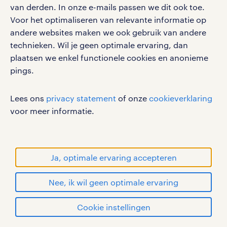
van derden. In onze e-mails passen we dit ook toe.
via onze
Randstad-app
declareer je snel je
Voor het optimaliseren van relevante informatie op
gewerkte uren en heb je altijd direct overzicht
andere websites maken we ook gebruik van andere
over je werkrooster
technieken. Wil je geen optimale ervaring, dan
plaatsen we enkel functionele cookies en anonieme
pings.
vakantiegeld en recht op 25 vakantiedagen krijg
je van ons
Lees ons
privacy statement
of onze
cookieverklaring
voor meer informatie.
via Randstad is het mogelijk om op elk moment
verschillende (veiligheids-) certificaten te
behalen. Bekijk hier onze
opleidingsmogelijkheden
Ja, optimale ervaring accepteren
vast contract? Een uitzendbaan als
Nee, ik wil geen optimale ervaring
productiemedewerker via Randstad is vaak een
opstap naar een mooie vaste baan. Jaarlijks
Cookie instellingen
verdienen duizenden mensen een contract