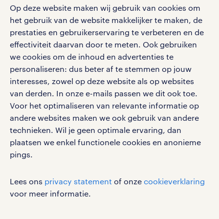
Op deze website maken wij gebruik van cookies om
Volg ons voor de leukste content omtrent
het gebruik van de website makkelijker te maken, de
vacatures, solliciteren en inspiratie.
prestaties en gebruikerservaring te verbeteren en de
effectiviteit daarvan door te meten. Ook gebruiken
we cookies om de inhoud en advertenties te
personaliseren: dus beter af te stemmen op jouw
interesses, zowel op deze website als op websites
werken bij randstad
van derden. In onze e-mails passen we dit ook toe.
gebruikersvoorwaarden
Voor het optimaliseren van relevante informatie op
privacystatement
andere websites maken we ook gebruik van andere
cookies
technieken. Wil je geen optimale ervaring, dan
disclaimer
plaatsen we enkel functionele cookies en anonieme
pings.
sitemap
RANDSTAD, HUMAN FORWARD en SHAPING THE
Lees ons
privacy statement
of onze
cookieverklaring
WORLD OF WORK zijn geregistreerde
voor meer informatie.
handelsmerken van Randstad N.V.