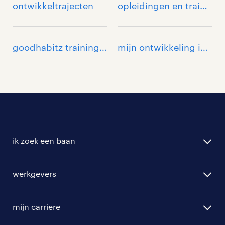
ontwikkeltrajecten
opleidingen en trainingen
goodhabitz trainingen
mijn ontwikkeling inloggen
ik zoek een baan
alle vacatures
werkgevers
randstad operational
vacature aanmelden
randstad professional
mijn carriere
algemene voorwaarden