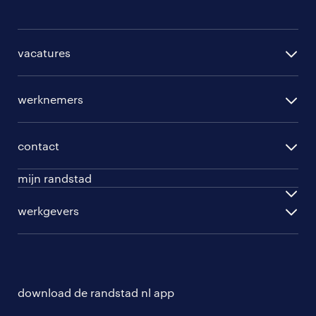
vacatures
per regio
werknemers
per functie
opleidingen
per vakgebied
contact
beroepskeuzetest
per topwerkgever
mijn randstad
werknemers
ontwikkel jezelf
inloggen
werkgevers
werkgevers
work for ukraine
inschrijven
personeel gezocht
vacature aanmelden
download de randstad nl app
nieuwsbrief