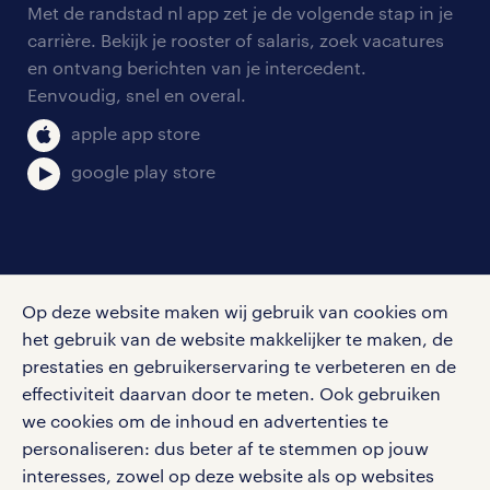
Met de randstad nl app zet je de volgende stap in je
algemene voorwaarden
carrière. Bekijk je rooster of salaris, zoek vacatures
en ontvang berichten van je intercedent.
Eenvoudig, snel en overal.
apple app store
google play store
social media
Op deze website maken wij gebruik van cookies om
Volg ons voor de leukste content omtrent
het gebruik van de website makkelijker te maken, de
vacatures, solliciteren en inspiratie.
prestaties en gebruikerservaring te verbeteren en de
effectiviteit daarvan door te meten. Ook gebruiken
we cookies om de inhoud en advertenties te
personaliseren: dus beter af te stemmen op jouw
interesses, zowel op deze website als op websites
werken bij randstad