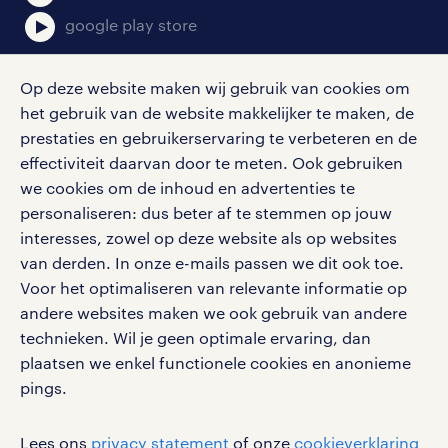
telefoon, maar mocht een klant een
google play store
wat ingewikkeldere vraag hebben,
verbind je de klant door met een
Op deze website maken wij gebruik van cookies om
het gebruik van de website makkelijker te maken, de
specialist. Als helpdeskmedewerker
social media
prestaties en gebruikerservaring te verbeteren en de
ben je hét aanspreekpunt van de
effectiviteit daarvan door te meten. Ook gebruiken
klant, waardoor je tijdens het werk
Volg ons voor de leukste content omtrent
we cookies om de inhoud en advertenties te
vacatures, solliciteren en inspiratie.
veel verschillende problemen
personaliseren: dus beter af te stemmen op jouw
oplost. Dit houdt het werk
interesses, zowel op deze website als op websites
van derden. In onze e-mails passen we dit ook toe.
afwisselend! Wil je meer weten?
Voor het optimaliseren van relevante informatie op
Lees dan hier meer over
werken bij randstad
andere websites maken we ook gebruik van andere
werken als helpdeskmedewerker
.
gebruikersvoorwaarden
technieken. Wil je geen optimale ervaring, dan
plaatsen we enkel functionele cookies en anonieme
privacystatement
pings.
cookies
overige ict functies
disclaimer
Lees ons
privacy statement
of onze
cookieverklaring