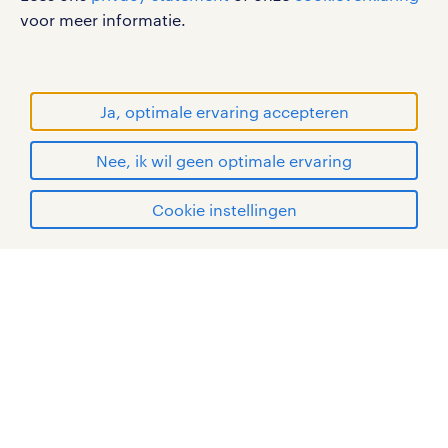
supportmedewerker vacatures
sitemap
voor meer informatie.
systeembeherder vacatures
RANDSTAD, HUMAN FORWARD en SHAPING THE
WORLD OF WORK zijn geregistreerde
medewerker servicedesk vacatures
handelsmerken van Randstad N.V.
Ja, optimale ervaring accepteren
© Randstad 2026
telecom monteur vacatures
Nee, ik wil geen optimale ervaring
Cookie instellingen
dit zijn de topwerkgevers in de ICT
mijn randstad
KPN vacatures
KPN is een leverancier van
telecommunicatie en IT in
Nederland. Dit houdt in dat zij
klanten uit zowel het binnen- als
buitenland bedienen met vaste en