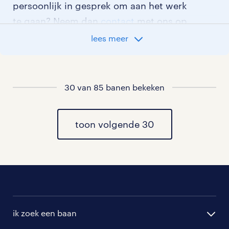
persoonlijk in gesprek om aan het werk
te gaan? Neem dan
contact
met ons op.
lees meer
vacatures in de ICT per stad
ICT-vacatures Amsterdam
30 van 85 banen bekeken
ICT-vacatures Rotterdam
toon volgende 30
ICT-vacatures Utrecht
ICT-vacatures Groningen
wat ga je verdienen in de ICT?
ik zoek een baan
Benieuwd wat je gaat verdienen in de