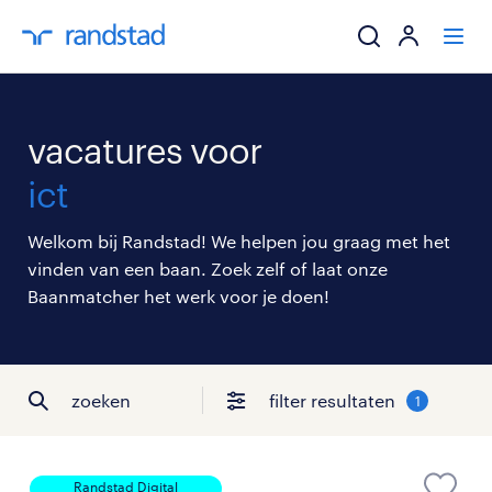
ik zoek een baa
vacatures voor
werkgevers
ict
mijn carrière
Welkom bij Randstad! We helpen jou graag met het
vinden van een baan. Zoek zelf of laat onze
over randstad
Baanmatcher het werk voor je doen!
zoeken
filter resultaten
1
Randstad Digital