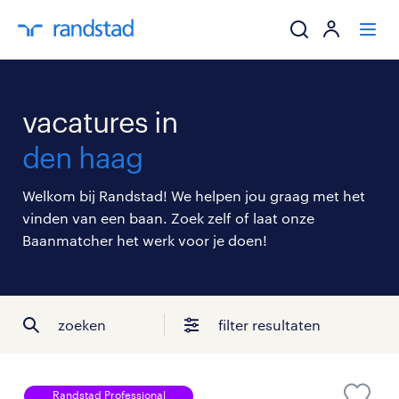
ik zoek een baa
vacatures in
werkgevers
den haag
mijn carrière
Welkom bij Randstad! We helpen jou graag met het
vinden van een baan. Zoek zelf of laat onze
over randstad
Baanmatcher het werk voor je doen!
zoeken
filter resultaten
Randstad Professional