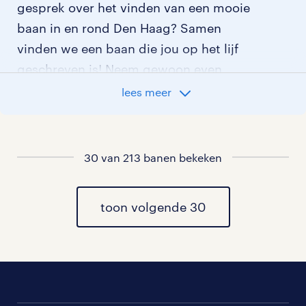
gesprek over het vinden van een mooie
baan in en rond Den Haag? Samen
vinden we een baan die jou op het lijf
geschreven is! Neem gewoon even
contact met ons op. De
lees meer
contactgegevens van ons
dichtstbijzijnde uitzendbureau in Den
Haag vind je hieronder.
30 van 213 banen bekeken
ons uitzendbureau in regio den haag
toon volgende 30
Vind je het fijn om eerst even in gesprek
te gaan met ons voor je gaat
solliciteren? Dat kan. We brengen dan
samen in kaart welke competenties je