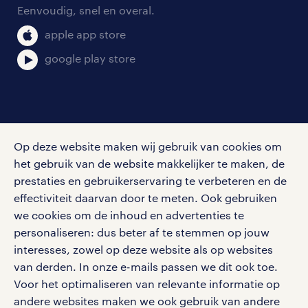
salarischecker
catering medewerker vacatures in
Eenvoudig, snel en overal.
klachten en misstanden
Den Haag
bruto-netto calculator
apple app store
Een cateringmedewerker verzorgt
google play store
maaltijden en alles wat daarbij komt
kijken. Dat zijn natuurlijk de
lekkerste gerechten. Vaak werk je als
social media
medewerker catering daarnaast ook
Op deze website maken wij gebruik van cookies om
in de bediening en houd je de
Volg ons voor de leukste content omtrent
het gebruik van de website makkelijker te maken, de
ruimte schoon. Eigenlijk is het
vacatures, solliciteren en inspiratie.
prestaties en gebruikerservaring te verbeteren en de
beroep van een cateraar dus een
effectiviteit daarvan door te meten. Ook gebruiken
we cookies om de inhoud en advertenties te
combinatie van keukenhulp, kok,
personaliseren: dus beter af te stemmen op jouw
ober en serveerster. Lees hier alles
interesses, zowel op deze website als op websites
werken bij randstad
over werken als
van derden. In onze e-mails passen we dit ook toe.
gebruikersvoorwaarden
cateringmedewerker
.
Voor het optimaliseren van relevante informatie op
privacystatement
andere websites maken we ook gebruik van andere