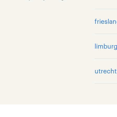
friesla
limbur
utrecht