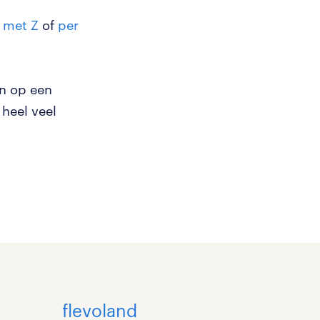
n met Z
of
per
an op een
heel veel
flevoland