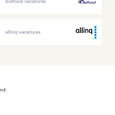
bidfood vacatures
allinq vacatures
and.