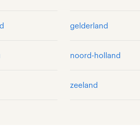
nd
gelderland
g
noord-holland
zeeland