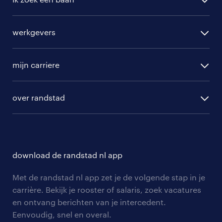
alle vacatures
werkgevers
randstad operational
vacature aanmelden
randstad professional
mijn carriere
algemene voorwaarden
randstad digital
ontwikkeling
hr-diensten
over randstad
populaire bedrijven
communities
branches
over randstad
careers for expats
opleidingen en trainingen
hr-kenniscentrum
contact voor talent
solliciteren
download de randstad nl app
tarieven
contact voor werkgevers
arbeidsvoorwaarden
personeel gezocht
Met de randstad nl app zet je de volgende stap in je
onze vestigingen
blogs en artikelen
carrière. Bekijk je rooster of salaris, zoek vacatures
aanmelden nieuwsbrief
en ontvang berichten van je intercedent.
pers
salarischecker
Eenvoudig, snel en overal.