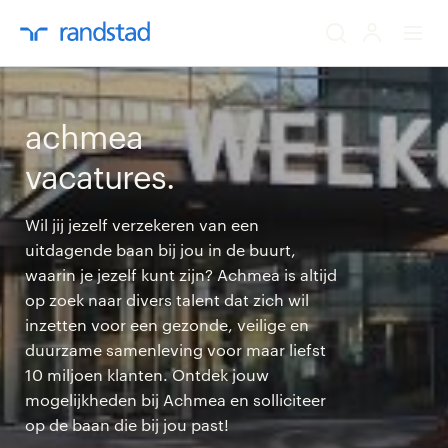
ik zoek een baa
achmea
werkgevers
vacatures.
mijn carrière
Wil jij jezelf verzekeren van een
uitdagende baan bij jou in de buurt,
over randstad
waarin je jezelf kunt zijn? Achmea is altijd
op zoek naar divers talent dat zich wil
inzetten voor een gezonde, veilige en
duurzame samenleving voor maar liefst
10 miljoen klanten. Ontdek jouw
mogelijkheden bij Achmea en solliciteer
op de baan die bij jou past!