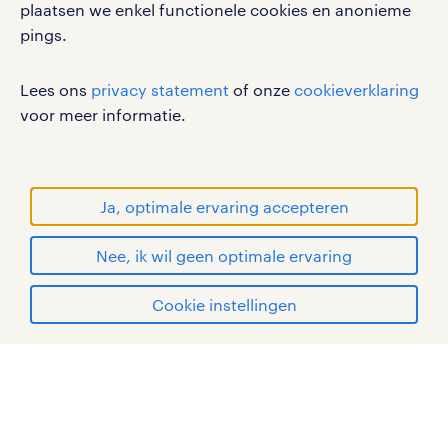
disclaimer
plaatsen we enkel functionele cookies en anonieme
pings.
sitemap
RANDSTAD, HUMAN FORWARD en SHAPING THE
Lees ons
privacy statement
of onze
cookieverklaring
WORLD OF WORK zijn geregistreerde
voor meer informatie.
handelsmerken van Randstad N.V.
© Randstad 2026
Ja, optimale ervaring accepteren
Nee, ik wil geen optimale ervaring
Cookie instellingen
mijn randstad