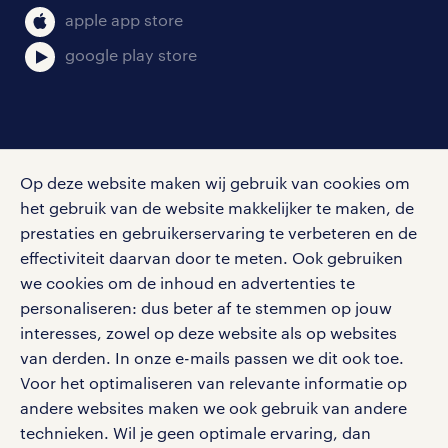
klachten en misstanden
bruto-netto calculator
apple app store
google play store
social media
Op deze website maken wij gebruik van cookies om
Volg ons voor de leukste content omtrent
het gebruik van de website makkelijker te maken, de
vacatures, solliciteren en inspiratie.
prestaties en gebruikerservaring te verbeteren en de
effectiviteit daarvan door te meten. Ook gebruiken
we cookies om de inhoud en advertenties te
personaliseren: dus beter af te stemmen op jouw
interesses, zowel op deze website als op websites
werken bij randstad
van derden. In onze e-mails passen we dit ook toe.
gebruikersvoorwaarden
Voor het optimaliseren van relevante informatie op
privacystatement
andere websites maken we ook gebruik van andere
cookies
technieken. Wil je geen optimale ervaring, dan