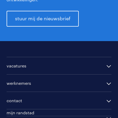
stuur mij de nieuwsbrief
vacatures
per regio
werknemers
per functie
opleidingen
per vakgebied
contact
beroepskeuzetest
per topwerkgever
mijn randstad
werknemers
ontwikkel jezelf