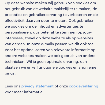
Op deze website maken wij gebruik van cookies om
Volg ons voor de leukste content omtrent
het gebruik van de website makkelijker te maken, de
vacatures, solliciteren en inspiratie.
prestaties en gebruikerservaring te verbeteren en de
effectiviteit daarvan door te meten. Ook gebruiken
we cookies om de inhoud en advertenties te
personaliseren: dus beter af te stemmen op jouw
interesses, zowel op deze website als op websites
werken bij randstad
van derden. In onze e-mails passen we dit ook toe.
gebruikersvoorwaarden
Voor het optimaliseren van relevante informatie op
privacystatement
andere websites maken we ook gebruik van andere
cookies
technieken. Wil je geen optimale ervaring, dan
disclaimer
plaatsen we enkel functionele cookies en anonieme
pings.
sitemap
RANDSTAD, HUMAN FORWARD en SHAPING THE
Lees ons
privacy statement
of onze
cookieverklaring
WORLD OF WORK zijn geregistreerde
voor meer informatie.
handelsmerken van Randstad N.V.