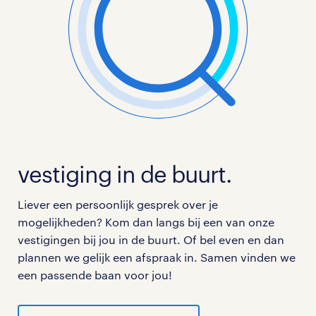
het maken van een cv
samen met klanten om op maat gemaakte logistieke
> bekijk hier alle DSV vacatures!
oplossingen te ontwikkelen.
het schrijven van een sollicitatiebrief
> bekijk hier alle DSV vacatures!
het voorbereiden van een sollicitatiegesprek
Weet je nog niet helemaal waar je naar opzoek bent?
Test wie je bent en wat bij je past met onder andere
een
persoonlijkheidstest
,
beroepskeuzetest
,
vestiging in de buurt.
en
meer
.
Liever een persoonlijk gesprek over je
mogelijkheden? Kom dan langs bij een van onze
vestigingen bij jou in de buurt. Of bel even en dan
plannen we gelijk een afspraak in. Samen vinden we
een passende baan voor jou!