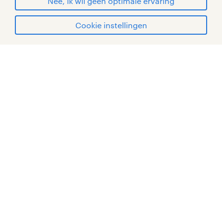
Nee, ik wil geen optimale ervaring
Cookie instellingen
mijn randstad