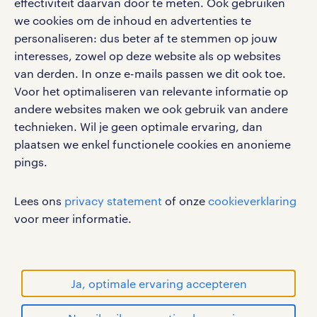
effectiviteit daarvan door te meten. Ook gebruiken
we cookies om de inhoud en advertenties te
personaliseren: dus beter af te stemmen op jouw
interesses, zowel op deze website als op websites
werken bij randstad
van derden. In onze e-mails passen we dit ook toe.
gebruikersvoorwaarden
Voor het optimaliseren van relevante informatie op
privacystatement
andere websites maken we ook gebruik van andere
cookies
technieken. Wil je geen optimale ervaring, dan
disclaimer
plaatsen we enkel functionele cookies en anonieme
pings.
sitemap
RANDSTAD, HUMAN FORWARD en SHAPING THE
Lees ons
privacy statement
of onze
cookieverklaring
WORLD OF WORK zijn geregistreerde
voor meer informatie.
handelsmerken van Randstad N.V.
© Randstad 2026
Ja, optimale ervaring accepteren