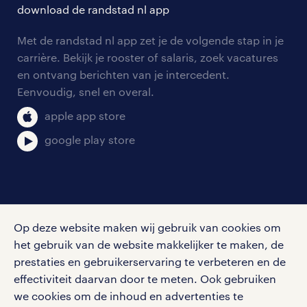
download de randstad nl app
nieuwsbrief
Met de randstad nl app zet je de volgende stap in je
algemene voorwaarden
carrière. Bekijk je rooster of salaris, zoek vacatures
en ontvang berichten van je intercedent.
Eenvoudig, snel en overal.
apple app store
google play store
social media
Op deze website maken wij gebruik van cookies om
Volg ons voor de leukste content omtrent
het gebruik van de website makkelijker te maken, de
vacatures, solliciteren en inspiratie.
prestaties en gebruikerservaring te verbeteren en de
effectiviteit daarvan door te meten. Ook gebruiken
we cookies om de inhoud en advertenties te