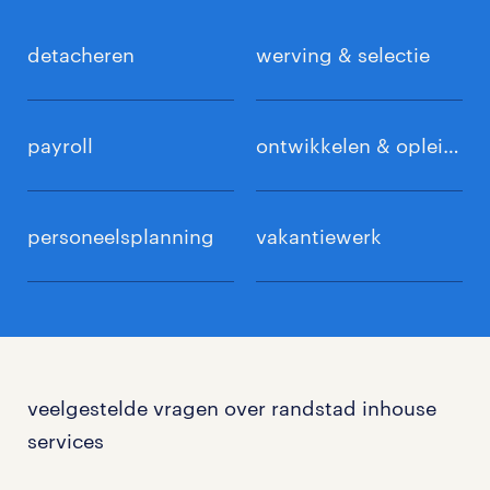
detacheren
werving & selectie
payroll
ontwikkelen & opleiden
personeelsplanning
vakantiewerk
veelgestelde vragen over randstad inhouse
services