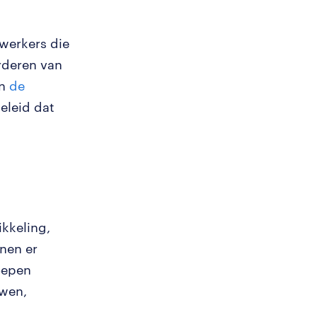
werkers die
rderen van
in
de
eleid dat
kkeling,
nen er
oepen
uwen,