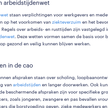
n arbeidstijdenwet
owet
staan verplichtingen voor werkgevers en mede
ijn op het voorkomen van
ziekteverzuim
en het bevo
 Regels over arbeids- en rusttijden zijn vastgelegd 
jdenwet
. Deze wetten vormen samen de basis voor b
s op gezond en veilig kunnen blijven werken.
en in de cao
nnen afspraken staan over scholing, loopbaanontwi
ng van
arbeidstijden
en langer doorwerken. Ook kun
de beschermende afspraken zijn voor specifieke gr
rs, zoals jongeren, zwangere en pas bevallen vro
rs die borstvoeding geven, zieke medewerkers en