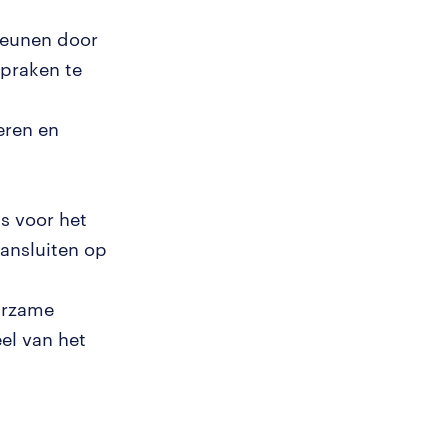
teunen door
spraken te
eren en
s voor het
aansluiten op
urzame
el van het