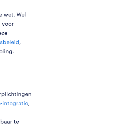
e wet. Wel
 voor
eze
sbeleid
,
ling.
rplichtingen
e-integratie
,
baar te