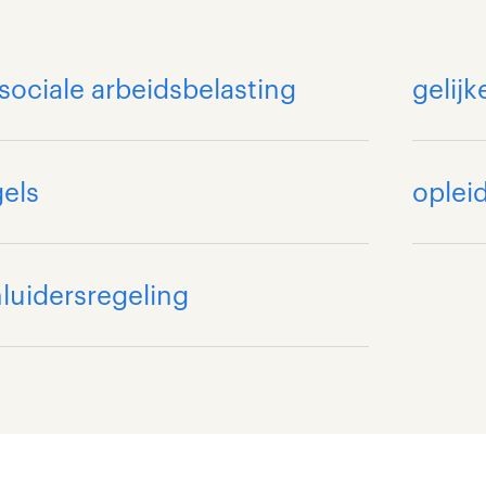
ociale arbeidsbelasting
gelij
els
oplei
luidersregeling