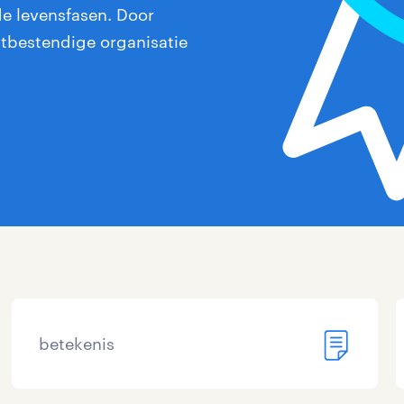
de levensfasen. Door
stbestendige organisatie
betekenis