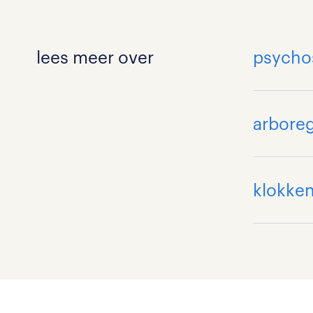
lees meer over
psychos
arboreg
klokken