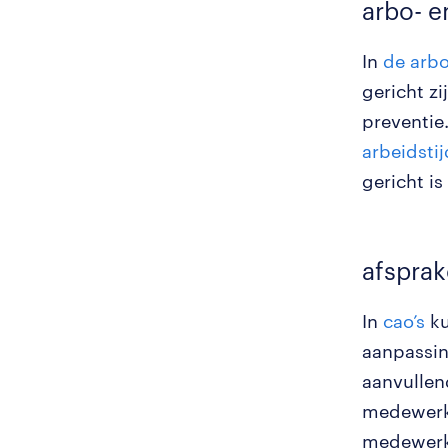
arbo- e
In
de arb
gericht z
preventie.
arbeidsti
gericht i
afsprak
In
cao’s
ku
aanpassi
aanvullen
medewerke
medewerke