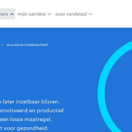
vers
mijn carrière
over randstad
duurzame inzetbaarheid
later inzetbaar blijven.
emotiveerd en productief
een losse maatregel,
t voor gezondheid,