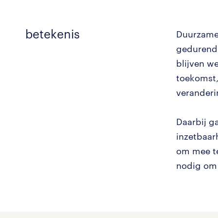
betekenis
Duurzame
gedurende
blijven w
toekomst,
veranderi
Daarbij g
inzetbaar
om mee te
nodig om 