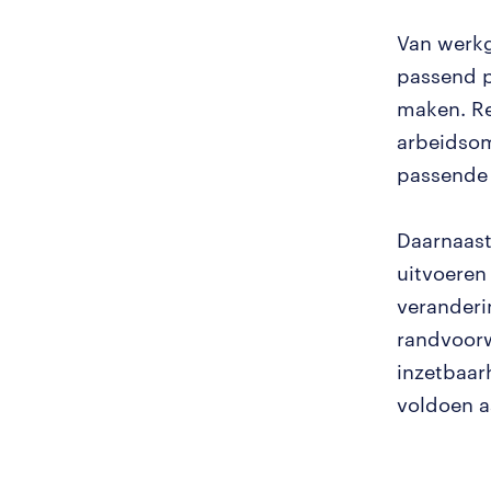
Van werkg
passend p
maken. Re
arbeidsom
passende 
Daarnaast
uitvoeren 
veranderi
randvoorw
inzetbaar
voldoen a