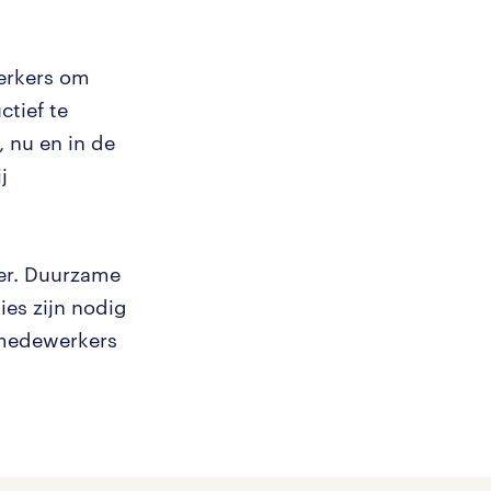
erkers om
tief te
 nu en in de
j
ver. Duurzame
ies zijn nodig
 medewerkers