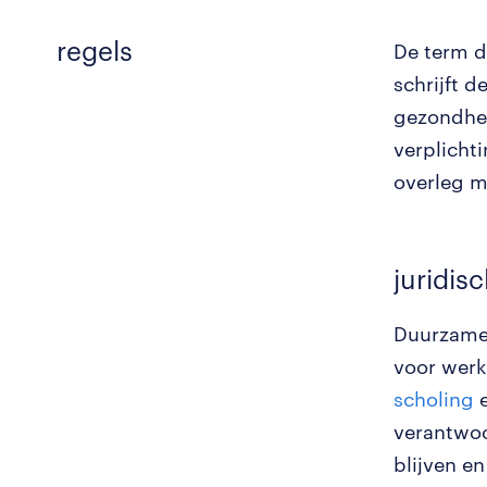
regels
De term d
schrijft 
gezondhei
verplicht
overleg m
juridis
Duurzame 
voor werk
scholing
e
verantwoo
blijven e