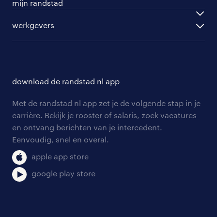
mijn randstad
werknemers
english speakers
inloggen
werkgevers
werkgevers
work for ukraine
inschrijven
personeel gezocht
vacature aanmelden
download de randstad nl app
nieuwsbrief
Met de randstad nl app zet je de volgende stap in je
algemene voorwaarden
carrière. Bekijk je rooster of salaris, zoek vacatures
en ontvang berichten van je intercedent.
Eenvoudig, snel en overal.
apple app store
google play store