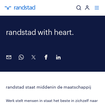
ik zoek een baa
randstad with heart.
werkgevers
mijn carrière
over randstad
randstad staat middenin de maatschappij
Werk stelt mensen in staat het beste in zichzelf naar