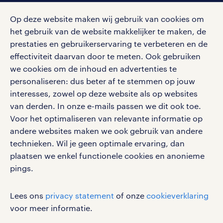
social media
Op deze website maken wij gebruik van cookies om
Volg ons voor de leukste content omtrent
het gebruik van de website makkelijker te maken, de
vacatures, solliciteren en inspiratie.
prestaties en gebruikerservaring te verbeteren en de
effectiviteit daarvan door te meten. Ook gebruiken
we cookies om de inhoud en advertenties te
personaliseren: dus beter af te stemmen op jouw
interesses, zowel op deze website als op websites
werken bij randstad
van derden. In onze e-mails passen we dit ook toe.
gebruikersvoorwaarden
Voor het optimaliseren van relevante informatie op
privacystatement
andere websites maken we ook gebruik van andere
cookies
technieken. Wil je geen optimale ervaring, dan
disclaimer
plaatsen we enkel functionele cookies en anonieme
pings.
sitemap
RANDSTAD, HUMAN FORWARD en SHAPING THE
Lees ons
privacy statement
of onze
cookieverklaring
WORLD OF WORK zijn geregistreerde
voor meer informatie.
handelsmerken van Randstad N.V.