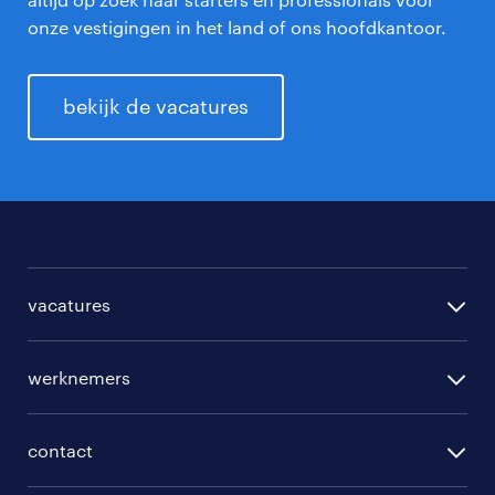
onze vestigingen in het land of ons hoofdkantoor.
bekijk de vacatures
vacatures
per regio
werknemers
per functie
opleidingen
per vakgebied
contact
beroepskeuzetest
per topwerkgever