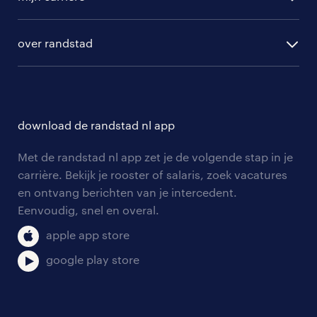
algemene voorwaarden
randstad digital
ontwikkeling
hr-diensten
over randstad
populaire bedrijven
communities
branches
over randstad
careers for expats
opleidingen en trainingen
hr-kenniscentrum
contact voor talent
solliciteren
download de randstad nl app
tarieven
contact voor werkgevers
arbeidsvoorwaarden
personeel gezocht
Met de randstad nl app zet je de volgende stap in je
onze vestigingen
blogs en artikelen
carrière. Bekijk je rooster of salaris, zoek vacatures
aanmelden nieuwsbrief
en ontvang berichten van je intercedent.
pers
salarischecker
Eenvoudig, snel en overal.
klachten en misstanden
bruto-netto calculator
apple app store
google play store