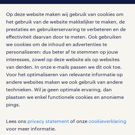
social media
Op deze website maken wij gebruik van cookies om
Volg ons voor de leukste content omtrent
het gebruik van de website makkelijker te maken, de
vacatures, solliciteren en inspiratie.
prestaties en gebruikerservaring te verbeteren en de
effectiviteit daarvan door te meten. Ook gebruiken
we cookies om de inhoud en advertenties te
personaliseren: dus beter af te stemmen op jouw
interesses, zowel op deze website als op websites
werken bij randstad
van derden. In onze e-mails passen we dit ook toe.
gebruikersvoorwaarden
Voor het optimaliseren van relevante informatie op
privacystatement
andere websites maken we ook gebruik van andere
cookies
technieken. Wil je geen optimale ervaring, dan
disclaimer
plaatsen we enkel functionele cookies en anonieme
pings.
sitemap
RANDSTAD, HUMAN FORWARD en SHAPING THE
Lees ons
privacy statement
of onze
cookieverklaring
WORLD OF WORK zijn geregistreerde
voor meer informatie.