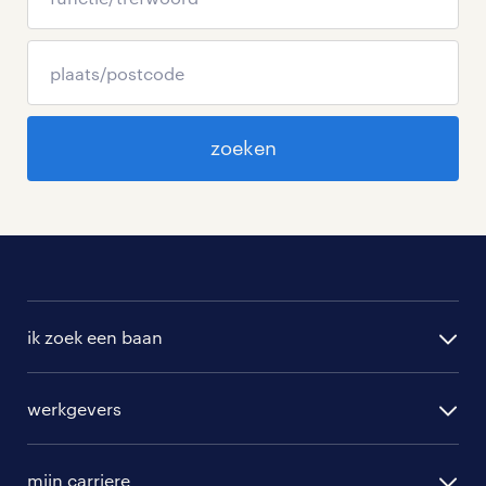
zoeken
ik zoek een baan
alle vacatures
werkgevers
randstad operational
vacature aanmelden
randstad professional
mijn carriere