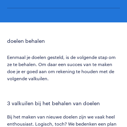
volgende
salarisonderhandelingsgesprek
vandaag mijn maandelijkse uitgaven op een
Er zijn 3 valkuilen die ervoor kunnen zorgen dat je
komende maand ga ik werkervaring opdoen als
rijtje zetten om te kijken waar ik op kan
een doel niet bereikt. Namelijk dat het doel niet
projectmanager door 3 dagen in de week mee
besparen.
haalbaar is, dat je jezelf gek laat maken of omdat je
te lopen
je doel niet deelt met anderen.
doelen behalen
ik ga 2 avonden in de week studeren om mijn
opleiding buschauffeur te halen voor het eind
van het jaar.
Eenmaal je doelen gesteld, is de volgende stap om
ze te behalen. Om daar een succes van te maken
doe je er goed aan om rekening te houden met de
volgende valkuilen.
3 valkuilen bij het behalen van doelen
Bij het maken van nieuwe doelen zijn we vaak heel
enthousiast. Logisch, toch? We bedenken een plan