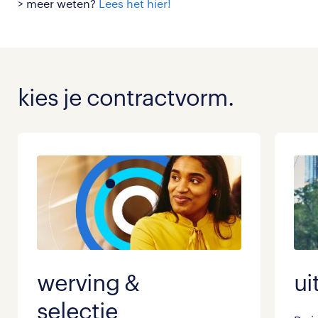
> meer weten?
Lees het hier!
kies je contractvorm.
werving &
ui
selectie