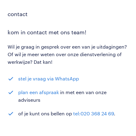
werving direct in gang.
bekijk onze hr diensten pagina
of
stel je vraag via WhatsApp
contact
meld je vacature aan
kom in contact met ons team!
of
stel je vraag via WhatsApp
Wil je graag in gesprek over een van je uitdagingen?
Of wil je meer weten over onze dienstverlening of
werkwijze? Dat kan!
stel je vraag via WhatsApp
plan een afspraak
in met een van onze
adviseurs
of je kunt ons bellen op
tel:020 368 24 69
.