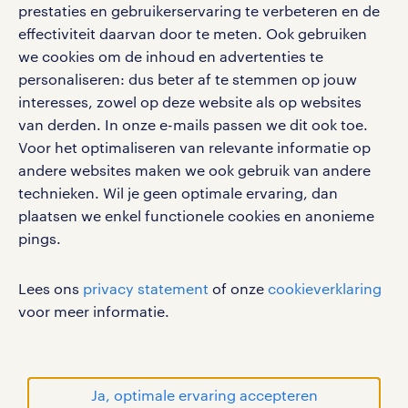
vacatures, solliciteren en inspiratie.
prestaties en gebruikerservaring te verbeteren en de
effectiviteit daarvan door te meten. Ook gebruiken
we cookies om de inhoud en advertenties te
personaliseren: dus beter af te stemmen op jouw
interesses, zowel op deze website als op websites
werken bij randstad
van derden. In onze e-mails passen we dit ook toe.
gebruikersvoorwaarden
Voor het optimaliseren van relevante informatie op
privacystatement
andere websites maken we ook gebruik van andere
cookies
technieken. Wil je geen optimale ervaring, dan
disclaimer
plaatsen we enkel functionele cookies en anonieme
pings.
sitemap
RANDSTAD, HUMAN FORWARD en SHAPING THE
Lees ons
privacy statement
of onze
cookieverklaring
WORLD OF WORK zijn geregistreerde
voor meer informatie.
handelsmerken van Randstad N.V.
© Randstad 2026
Ja, optimale ervaring accepteren