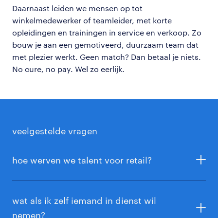
Daarnaast leiden we mensen op tot
winkelmedewerker of teamleider, met korte
opleidingen en trainingen in service en verkoop. Zo
bouw je aan een gemotiveerd, duurzaam team dat
met plezier werkt. Geen match? Dan betaal je niets.
No cure, no pay. Wel zo eerlijk.
veelgestelde vragen
hoe werven we talent voor retail?
We gebruiken ons landelijke netwerk, slimme tools
en persoonlijke selectie. Zo vinden we snel
wat als ik zelf iemand in dienst wil
kandidaten die passen bij jouw bedrijf. Daarbij kijken
nemen?