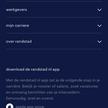
alle vacatures
werkgevers
randstad operational
vacature aanmelden
randstad professional
mijn carriere
algemene voorwaarden
randstad digital
ontwikkeling
hr-diensten
over randstad
populaire bedrijven
communities
branches
over randstad
careers for expats
opleidingen en trainingen
hr-kenniscentrum
contact voor talent
solliciteren
download de randstad nl app
tarieven
contact voor werkgevers
arbeidsvoorwaarden
personeel gezocht
Met de randstad nl app zet je de volgende stap in je
onze vestigingen
blogs en artikelen
carrière. Bekijk je rooster of salaris, zoek vacatures
aanmelden nieuwsbrief
en ontvang berichten van je intercedent.
pers
salarischecker
Eenvoudig, snel en overal.
klachten en misstanden
bruto-netto calculator
apple app store