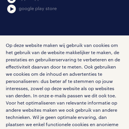
google play store
social media
Op deze website maken wij gebruik van cookies om
Volg ons voor de leukste content omtrent
het gebruik van de website makkelijker te maken, de
vacatures, solliciteren en inspiratie.
prestaties en gebruikerservaring te verbeteren en de
effectiviteit daarvan door te meten. Ook gebruiken
we cookies om de inhoud en advertenties te
personaliseren: dus beter af te stemmen op jouw
interesses, zowel op deze website als op websites
werken bij randstad
van derden. In onze e-mails passen we dit ook toe.
gebruikersvoorwaarden
Voor het optimaliseren van relevante informatie op
privacystatement
andere websites maken we ook gebruik van andere
cookies
technieken. Wil je geen optimale ervaring, dan
disclaimer
plaatsen we enkel functionele cookies en anonieme