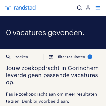
ik zoek een baa
0 vacatures gevonden.
werkgevers
mijn carrière
zoeken
filter resultaten
1
over randstad
Jouw zoekopdracht in
Gorinchem
leverde geen passende vacatures
op.
Pas je zoekopdracht aan om meer resultaten
te zien. Denk bijvoorbeeld aan: