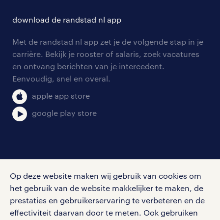
hr-kenniscentrum
contact voor talent
solliciteren
download de randstad nl app
tarieven
contact voor werkgevers
arbeidsvoorwaarden
personeel gezocht
Met de randstad nl app zet je de volgende stap in je
onze vestigingen
blogs en artikelen
carrière. Bekijk je rooster of salaris, zoek vacatures
aanmelden nieuwsbrief
en ontvang berichten van je intercedent.
pers
salarischecker
Eenvoudig, snel en overal.
klachten en misstanden
bruto-netto calculator
apple app store
google play store
social media
Op deze website maken wij gebruik van cookies om
Volg ons voor de leukste content omtrent
het gebruik van de website makkelijker te maken, de
vacatures, solliciteren en inspiratie.
prestaties en gebruikerservaring te verbeteren en de
effectiviteit daarvan door te meten. Ook gebruiken