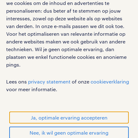
we cookies om de inhoud en advertenties te
personaliseren: dus beter af te stemmen op jouw
interesses, zowel op deze website als op websites
werken bij randstad
van derden. In onze e-mails passen we dit ook toe.
gebruikersvoorwaarden
Voor het optimaliseren van relevante informatie op
privacystatement
andere websites maken we ook gebruik van andere
cookies
technieken. Wil je geen optimale ervaring, dan
disclaimer
plaatsen we enkel functionele cookies en anonieme
pings.
sitemap
RANDSTAD, HUMAN FORWARD en SHAPING THE
Lees ons
privacy statement
of onze
cookieverklaring
WORLD OF WORK zijn geregistreerde
voor meer informatie.
handelsmerken van Randstad N.V.
© Randstad 2026
Ja, optimale ervaring accepteren
Nee, ik wil geen optimale ervaring