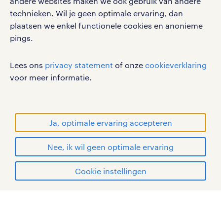
andere websites maken we ook gebruik van andere
gebruikersvoorwaarden
technieken. Wil je geen optimale ervaring, dan
plaatsen we enkel functionele cookies en anonieme
privacystatement
pings.
cookies
disclaimer
Lees ons
privacy statement
of onze
cookieverklaring
sitemap
voor meer informatie.
RANDSTAD, HUMAN FORWARD en SHAPING THE
WORLD OF WORK zijn geregistreerde
handelsmerken van Randstad N.V.
Ja, optimale ervaring accepteren
© Randstad 2026
Nee, ik wil geen optimale ervaring
Cookie instellingen
mijn randstad