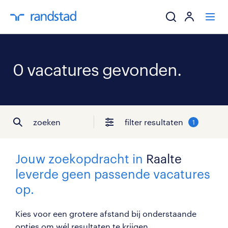
ik zoek een baa
0 vacatures gevonden.
werkgevers
mijn carrière
zoeken
filter resultaten
1
over randstad
Jouw zoekopdracht in
Raalte
leverde geen passende vacatures
op.
Kies voor een grotere afstand bij onderstaande
opties om wél resultaten te krijgen...