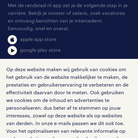
arbeidsvoorwaarden
personeel gezocht
Met de randstad nl app zet je de volgende stap in je
onze vestigingen
blogs en artikelen
carrière. Bekijk je rooster of salaris, zoek vacatures
aanmelden nieuwsbrief
en ontvang berichten van je intercedent.
pers
salarischecker
Eenvoudig, snel en overal.
klachten en misstanden
bruto-netto calculator
apple app store
google play store
Op deze website maken wij gebruik van cookies om
het gebruik van de website makkelijker te maken, de
social media
prestaties en gebruikerservaring te verbeteren en de
effectiviteit daarvan door te meten. Ook gebruiken
Volg ons voor de leukste content omtrent
we cookies om de inhoud en advertenties te
vacatures, solliciteren en inspiratie.
personaliseren: dus beter af te stemmen op jouw
interesses, zowel op deze website als op websites
van derden. In onze e-mails passen we dit ook toe.
Voor het optimaliseren van relevante informatie op
werken bij randstad