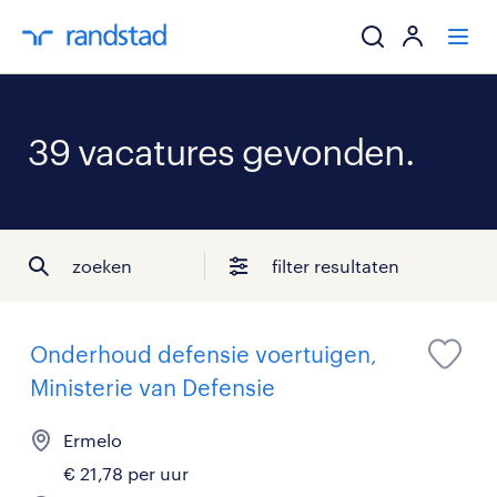
ik zoek een baa
39 vacatures gevonden.
werkgevers
mijn carrière
zoeken
filter resultaten
over randstad
Onderhoud defensie voertuigen,
Ministerie van Defensie
Ermelo
€ 21,78 per uur