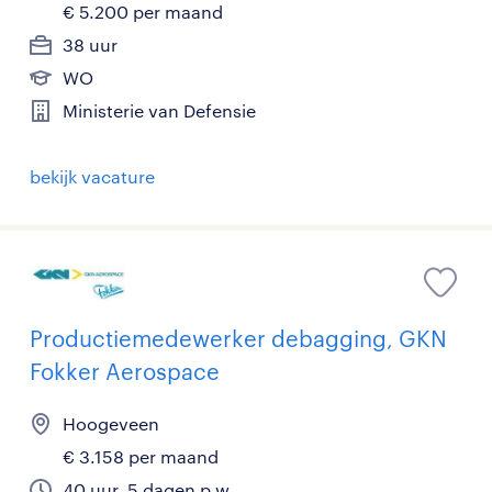
€ 5.200 per maand
38 uur
WO
Ministerie van Defensie
bekijk vacature
Productiemedewerker debagging, GKN
Fokker Aerospace
Hoogeveen
€ 3.158 per maand
40 uur, 5 dagen p.w.