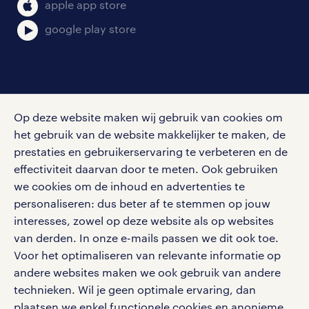
bruto-netto calculator
apple app store
google play store
social media
Op deze website maken wij gebruik van cookies om
Volg ons voor de leukste content omtrent
het gebruik van de website makkelijker te maken, de
vacatures, solliciteren en inspiratie.
prestaties en gebruikerservaring te verbeteren en de
effectiviteit daarvan door te meten. Ook gebruiken
we cookies om de inhoud en advertenties te
personaliseren: dus beter af te stemmen op jouw
interesses, zowel op deze website als op websites
werken bij randstad
van derden. In onze e-mails passen we dit ook toe.
gebruikersvoorwaarden
Voor het optimaliseren van relevante informatie op
privacystatement
andere websites maken we ook gebruik van andere
cookies
technieken. Wil je geen optimale ervaring, dan
disclaimer
plaatsen we enkel functionele cookies en anonieme