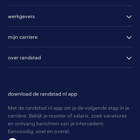
alle vacatures
werkgevers
randstad operational
vacature aanmelden
randstad professional
mijn carriere
algemene voorwaarden
randstad digital
ontwikkeling
hr-diensten
over randstad
populaire bedrijven
communities
branches
over randstad
careers for expats
opleidingen en trainingen
hr-kenniscentrum
contact voor talent
solliciteren
download de randstad nl app
tarieven
contact voor werkgevers
arbeidsvoorwaarden
personeel gezocht
Met de randstad nl app zet je de volgende stap in je
onze vestigingen
blogs en artikelen
carrière. Bekijk je rooster of salaris, zoek vacatures
aanmelden nieuwsbrief
en ontvang berichten van je intercedent.
pers
salarischecker
Eenvoudig, snel en overal.
klachten en misstanden