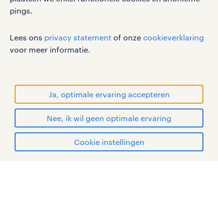
pings.
sitemap
RANDSTAD, HUMAN FORWARD en SHAPING THE
Lees ons
privacy statement
of onze
cookieverklaring
WORLD OF WORK zijn geregistreerde
voor meer informatie.
handelsmerken van Randstad N.V.
© Randstad 2026
Ja, optimale ervaring accepteren
Nee, ik wil geen optimale ervaring
Cookie instellingen
mijn randstad