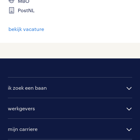
MBO
PostNL
bekijk vacature
ik zoek een baan
alle vacatures
werkgevers
randstad operational
vacature aanmelden
randstad professional
mijn carriere
algemene voorwaarden