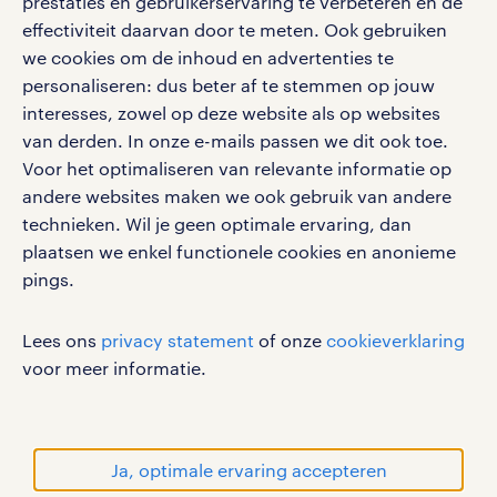
prestaties en gebruikerservaring te verbeteren en de
effectiviteit daarvan door te meten. Ook gebruiken
Volg ons voor de leukste content omtrent
we cookies om de inhoud en advertenties te
vacatures, solliciteren en inspiratie.
personaliseren: dus beter af te stemmen op jouw
interesses, zowel op deze website als op websites
van derden. In onze e-mails passen we dit ook toe.
Voor het optimaliseren van relevante informatie op
werken bij randstad
andere websites maken we ook gebruik van andere
gebruikersvoorwaarden
technieken. Wil je geen optimale ervaring, dan
plaatsen we enkel functionele cookies en anonieme
privacystatement
pings.
cookies
disclaimer
Lees ons
privacy statement
of onze
cookieverklaring
sitemap
voor meer informatie.
RANDSTAD, HUMAN FORWARD en SHAPING THE
WORLD OF WORK zijn geregistreerde
handelsmerken van Randstad N.V.
Ja, optimale ervaring accepteren