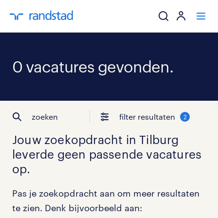
ik zoek een baa
0 vacatures gevonden.
werkgevers
mijn carrière
zoeken
filter resultaten
2
over randstad
Jouw zoekopdracht in
Tilburg
leverde geen passende vacatures
op.
Pas je zoekopdracht aan om meer resultaten
te zien. Denk bijvoorbeeld aan: