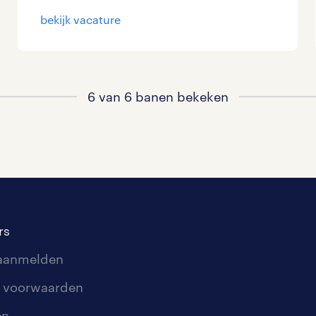
bekijk vacature
6 van 6 banen bekeken
rs
 aanmelden
 voorwaarden
en