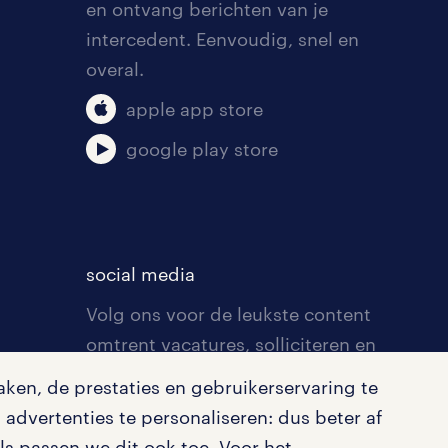
en ontvang berichten van je
intercedent. Eenvoudig, snel en
overal.
apple app store
google play store
social media
Volg ons voor de leukste content
omtrent vacatures, solliciteren en
inspiratie.
ken, de prestaties en gebruikerservaring te
advertenties te personaliseren: dus beter af
s passen we dit ook toe. Voor het