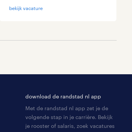
bekijk vacature
download de randstad nl app
Met de randstad nl app zet je de
volgende stap in je carrière. Bekijk
je rooster of salaris, zoek vacatures