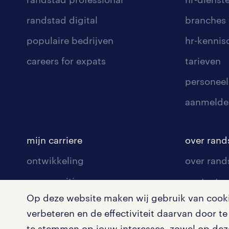
randstad digital
branches
populaire bedrijven
hr-kenni
careers for expats
tarieven
personeel
aanmelde
mijn carriere
over rand
ontwikkeling
over rand
communities
contact v
Op deze website maken wij gebruik van cookie
opleidingen en trainingen
contact v
verbeteren en de effectiviteit daarvan door 
solliciteren
onze vest
te stemmen op jouw interesses, zowel op deze