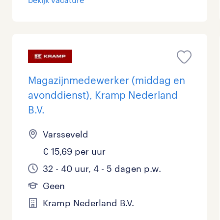
Personeel & Organisatie
Supply chain & procurement
Zorg / Verpleging
Magazijnmedewerker (middag en
avonddienst), Kramp Nederland
B.V.
Varsseveld
€ 15,69 per uur
32 - 40 uur, 4 - 5 dagen p.w.
Geen
Kramp Nederland B.V.