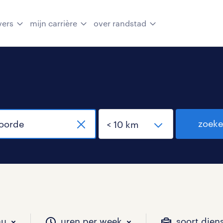
vers
mijn carrière
over randstad
zoek
au
uren per week
soort dien