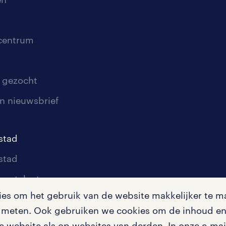
scentrum
 gezocht
n nieuwsbrief
stad
stad
oor talent
s om het gebruik van de website makkelijker te ma
oor werkgevers
te meten. Ook gebruiken we cookies om de inhoud en 
igingen
 website als op websites van derden. In onze e-mail