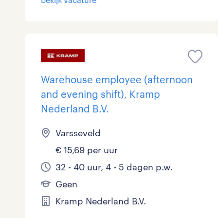
Overig
Secretarieel
Webcare
Warehouse employee (afternoon
and evening shift), Kramp
Nederland B.V.
toon 6 resultaten
Varsseveld
€ 15,69 per uur
32 - 40 uur, 4 - 5 dagen p.w.
Geen
Kramp Nederland B.V.