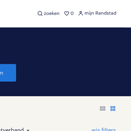
mijn Randstad
zoeken
0
en
stverband