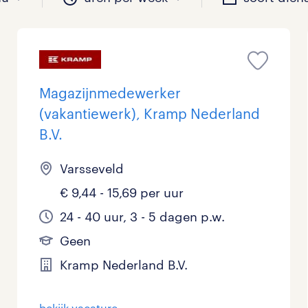
il je werken?
vacatures?
il je werken?
 zou jij willen?
Magazijnmedewerker
(vakantiewerk), Kramp Nederland
B.V.
Beveiliging
Geen
9 - 16 uur
Tijdelijk
6
2
0
Varsseveld
Chauffeurs
LBO, MAVO, VMBO
33 - 36 uur
0
0
€ 9,44 - 15,69 per uur
Financieel
Master
0
24 - 40 uur, 3 - 5 dagen p.w.
Industrieel / Productie
WO
0
Geen
Kramp Nederland B.V.
Management / Leidinggevend
Onderwijs
bekijk vacature