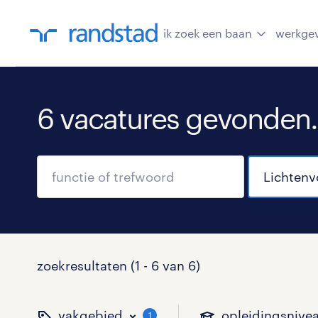
ik zoek een baan
werkge
6 vacatures gevonden.
zoekresultaten (1 - 6 van 6)
vakgebied
opleidingsnive
1