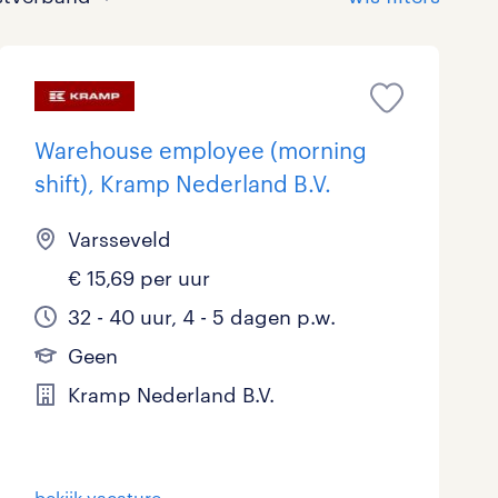
Warehouse employee (morning
shift), Kramp Nederland B.V.
Bouw
HAVO/VWO
17 - 24 uur
Tijdelijk met uitzicht op vast
2
0
4
Varsseveld
€ 15,69 per uur
Commercieel / Verkoop
MBO
37 - 40+ uur
0
0
32 - 40 uur, 4 - 5 dagen p.w.
Horeca / Catering
Ondersteunend onderwijs
0
Geen
Juridisch
Kramp Nederland B.V.
Marketing & Communicatie
Overheid
bekijk vacature