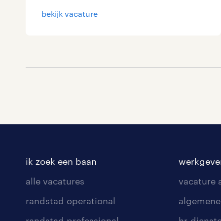
bekijk vacature
ik zoek een baan
werkgeve
alle vacatures
vacature
randstad operational
algemene
randstad professional
hr-dienst