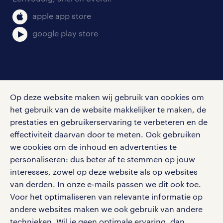
klachten en misstanden
bruto-netto calculator
apple app store
google play store
social media
Op deze website maken wij gebruik van cookies om
Volg ons voor de leukste content omtrent
het gebruik van de website makkelijker te maken, de
vacatures, solliciteren en inspiratie.
prestaties en gebruikerservaring te verbeteren en de
effectiviteit daarvan door te meten. Ook gebruiken
we cookies om de inhoud en advertenties te
personaliseren: dus beter af te stemmen op jouw
interesses, zowel op deze website als op websites
werken bij randstad
van derden. In onze e-mails passen we dit ook toe.
gebruikersvoorwaarden
Voor het optimaliseren van relevante informatie op
privacystatement
andere websites maken we ook gebruik van andere
cookies
technieken. Wil je geen optimale ervaring, dan