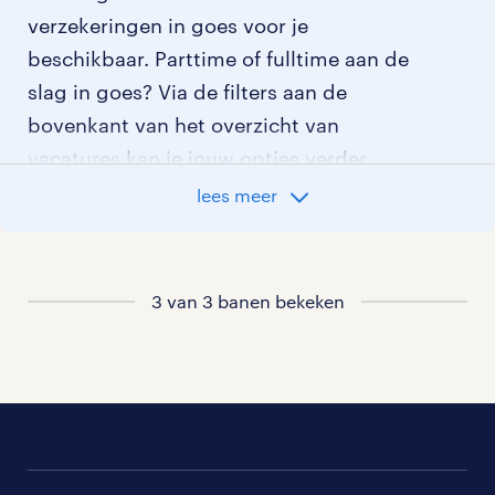
verzekeringen in goes voor je
beschikbaar. Parttime of fulltime aan de
slag in goes? Via de filters aan de
bovenkant van het overzicht van
vacatures kan je jouw opties verder
aangeven!
lees meer
Staat jouw nieuwe baan er niet bij?
Bekijk dan hier
alle vacatures in goes
of
3 van 3 banen bekeken
hier
al onze verzekeringen vacatures
.