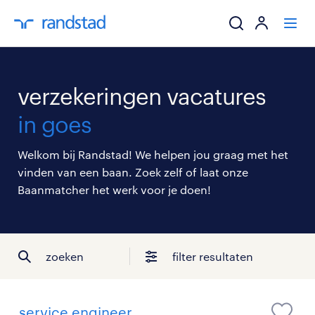
ik zoek een baa
verzekeringen vacatures
werkgevers
in goes
mijn carrière
Welkom bij Randstad! We helpen jou graag met het
vinden van een baan. Zoek zelf of laat onze
over randstad
Baanmatcher het werk voor je doen!
zoeken
filter resultaten
service engineer