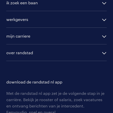
ik zoek een baan
alle vacatures
werkgevers
randstad operational
vacature aanmelden
randstad professional
mijn carriere
algemene voorwaarden
randstad digital
ontwikkeling
hr-diensten
over randstad
populaire bedrijven
communities
branches
over randstad
careers for expats
opleidingen en trainingen
hr-kenniscentrum
contact voor talent
solliciteren
download de randstad nl app
tarieven
contact voor werkgevers
arbeidsvoorwaarden
personeel gezocht
Met de randstad nl app zet je de volgende stap in je
onze vestigingen
blogs en artikelen
carrière. Bekijk je rooster of salaris, zoek vacatures
aanmelden nieuwsbrief
en ontvang berichten van je intercedent.
pers
salarischecker
Eenvoudig, snel en overal.