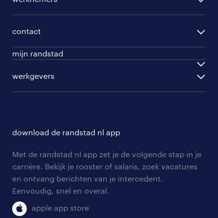
per functie
opleidingen
per vakgebied
contact
beroepskeuzetest
per topwerkgever
mijn randstad
werknemers
ontwikkel jezelf
inloggen
werkgevers
werkgevers
work for ukraine
inschrijven
personeel gezocht
vacature aanmelden
download de randstad nl app
nieuwsbrief
Met de randstad nl app zet je de volgende stap in je
algemene voorwaarden
carrière. Bekijk je rooster of salaris, zoek vacatures
en ontvang berichten van je intercedent.
Eenvoudig, snel en overal.
apple app store