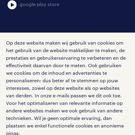
google play store
social media
Op deze website maken wij gebruik van cookies om
Volg ons voor de leukste content omtrent
het gebruik van de website makkelijker te maken, de
vacatures, solliciteren en inspiratie.
prestaties en gebruikerservaring te verbeteren en de
effectiviteit daarvan door te meten. Ook gebruiken
we cookies om de inhoud en advertenties te
personaliseren: dus beter af te stemmen op jouw
interesses, zowel op deze website als op websites
werken bij randstad
van derden. In onze e-mails passen we dit ook toe.
gebruikersvoorwaarden
Voor het optimaliseren van relevante informatie op
privacystatement
andere websites maken we ook gebruik van andere
cookies
technieken. Wil je geen optimale ervaring, dan
disclaimer
plaatsen we enkel functionele cookies en anonieme
pings.
sitemap