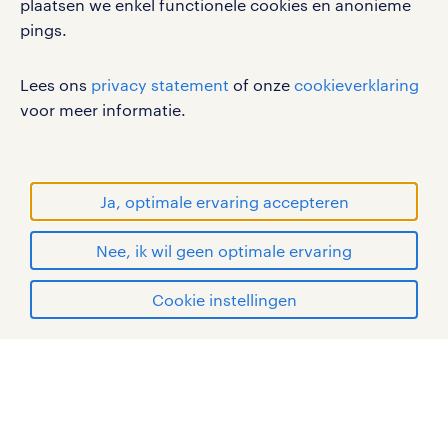
disclaimer
plaatsen we enkel functionele cookies en anonieme
pings.
sitemap
RANDSTAD, HUMAN FORWARD en SHAPING THE
Lees ons
privacy statement
of onze
cookieverklaring
WORLD OF WORK zijn geregistreerde
voor meer informatie.
handelsmerken van Randstad N.V.
© Randstad 2026
Ja, optimale ervaring accepteren
Nee, ik wil geen optimale ervaring
Cookie instellingen
mijn randstad