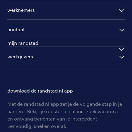
per regio
werknemers
per functie
opleidingen
per vakgebied
contact
beroepskeuzetest
per topwerkgever
mijn randstad
werknemers
ontwikkel jezelf
inloggen
werkgevers
werkgevers
work for ukraine
inschrijven
personeel gezocht
vacature aanmelden
download de randstad nl app
nieuwsbrief
Met de randstad nl app zet je de volgende stap in je
algemene voorwaarden
carrière. Bekijk je rooster of salaris, zoek vacatures
en ontvang berichten van je intercedent.
Eenvoudig, snel en overal.