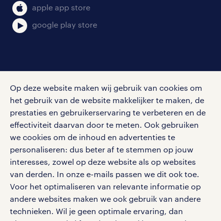
apple app store
google play store
social media
Op deze website maken wij gebruik van cookies om
Volg ons voor de leukste content omtrent
het gebruik van de website makkelijker te maken, de
vacatures, solliciteren en inspiratie.
prestaties en gebruikerservaring te verbeteren en de
effectiviteit daarvan door te meten. Ook gebruiken
we cookies om de inhoud en advertenties te
personaliseren: dus beter af te stemmen op jouw
interesses, zowel op deze website als op websites
werken bij randstad
van derden. In onze e-mails passen we dit ook toe.
gebruikersvoorwaarden
Voor het optimaliseren van relevante informatie op
privacystatement
andere websites maken we ook gebruik van andere
cookies
technieken. Wil je geen optimale ervaring, dan