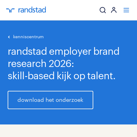
ik zoek een baa
kenniscentrum
randstad employer brand
werkgevers
research 2026:
mijn carrière
skill-based kijk op talent.
over randstad
download het onderzoek