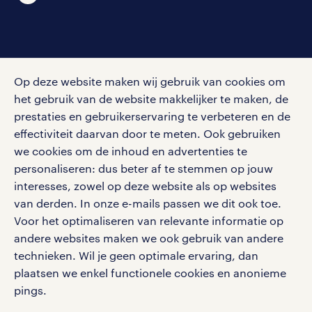
social media
Op deze website maken wij gebruik van cookies om
Volg ons voor de leukste content omtrent
het gebruik van de website makkelijker te maken, de
vacatures, solliciteren en inspiratie.
prestaties en gebruikerservaring te verbeteren en de
effectiviteit daarvan door te meten. Ook gebruiken
we cookies om de inhoud en advertenties te
personaliseren: dus beter af te stemmen op jouw
interesses, zowel op deze website als op websites
werken bij randstad
van derden. In onze e-mails passen we dit ook toe.
gebruikersvoorwaarden
Voor het optimaliseren van relevante informatie op
privacystatement
andere websites maken we ook gebruik van andere
cookies
technieken. Wil je geen optimale ervaring, dan
disclaimer
plaatsen we enkel functionele cookies en anonieme
pings.
sitemap