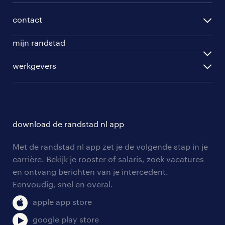
opleidingen
per vakgebied
contact
beroepskeuzetest
per topwerkgever
mijn randstad
werknemers
ontwikkel jezelf
inloggen
werkgevers
werkgevers
work for ukraine
inschrijven
personeel gezocht
vacature aanmelden
download de randstad nl app
nieuwsbrief
Met de randstad nl app zet je de volgende stap in je
algemene voorwaarden
carrière. Bekijk je rooster of salaris, zoek vacatures
en ontvang berichten van je intercedent.
Eenvoudig, snel en overal.
apple app store
google play store