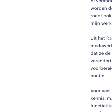
AI verand
worden de
roept ook
mijn werk
Uit het
Ra
medewerke
dat ze de
verandert.
voorberei
houtje.
Voor veel
kennis, ma
functieti