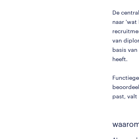
De centra
naar 'wat
recruitmen
van diplo
basis van
heeft.
Functiege
beoordeel
past, valt
waaro