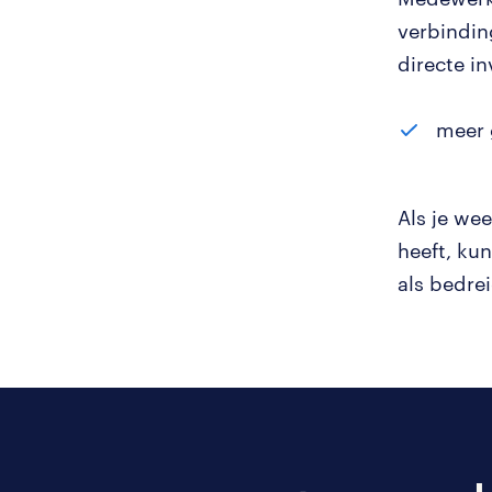
verbinding
directe in
meer 
Als je we
heeft, kun
als bedre