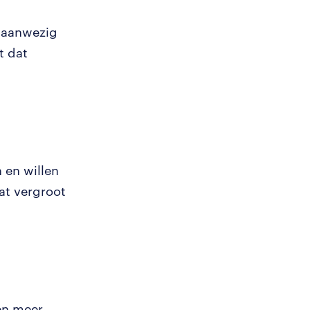
l aanwezig
t dat
 en willen
Dat vergroot
len meer