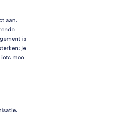
ct aan.
erende
agement is
terken: je
 iets mee
isatie.