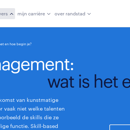
vers
mijn carrière
over randstad
et en hoe begin je?
nagement:
wat is het 
e komst van kunstmatige
ver vaak niet welke talenten
orbeeld de skills die ze
ge functie. Skill-based