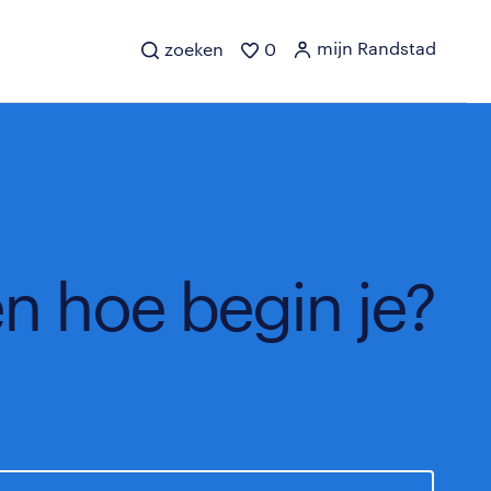
mijn Randstad
zoeken
0
en hoe begin je?