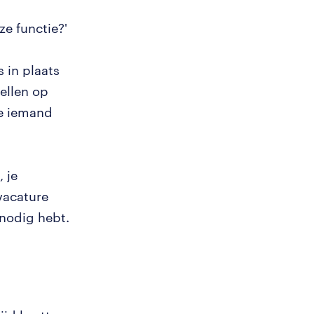
e functie?'
 in plaats
ellen op
ie iemand
 je
vacature
e nodig hebt.