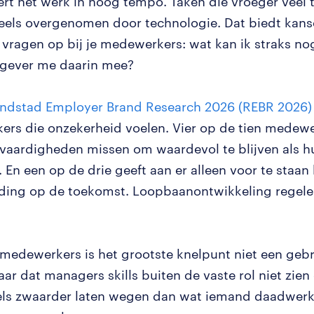
ert het werk in hoog tempo. Taken die vroeger veel t
els overgenomen door technologie. Dat biedt kans
 vragen op bij je medewerkers: wat kan ik straks n
gever me daarin mee?
ndstad Employer Brand Research 2026 (REBR 2026)
rs die onzekerheid voelen. Vier op de tien medewe
 vaardigheden missen om waardevol te blijven als h
 En een op de drie geeft aan er alleen voor te staan 
ding op de toekomst. Loopbaanontwikkeling regele
 medewerkers is het grootste knelpunt niet een geb
ar dat managers skills buiten de vaste rol niet zien
tels zwaarder laten wegen dan wat iemand daadwerke