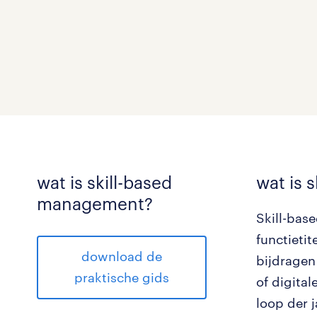
wat is skill-based
wat
is 
management?
Skill-bas
functieti
download de
bijdragen
praktische gids
of digita
loop der 