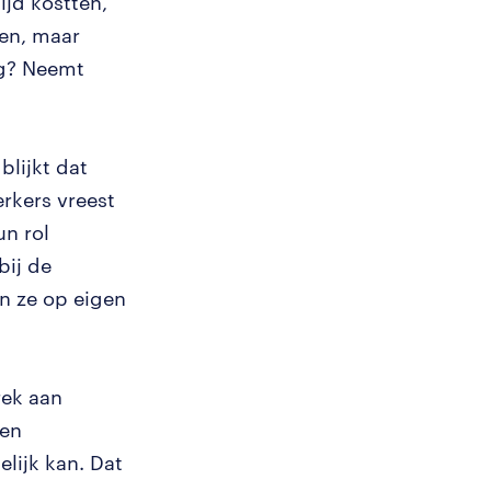
ijd kostten,
en, maar
og? Neemt
blijkt dat
rkers vreest
un rol
bij de
n ze op eigen
rek aan
 en
lijk kan. Dat