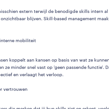
isschien extern terwijl de benodigde skills intern a
r onzichtbaar blijven. Skill-based management maak
interne mobiliteit
nsen koppelt aan kansen op basis van wat ze kunnen
pen ze minder snel vast op 'geen passende functie'. 
ectief en verlaagt het verloop.
er vertrouwen
rs die merken dat jij hun skills ziet en erkent, voe