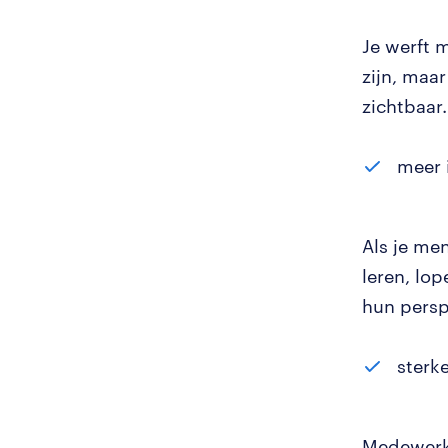
Je werft m
zijn, maa
zichtbaar.
meer 
Als je me
leren, lo
hun persp
sterk
Medewerke