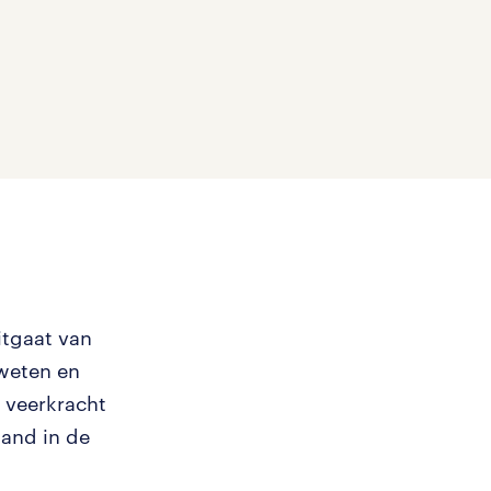
itgaat van
 weten en
 veerkracht
mand in de