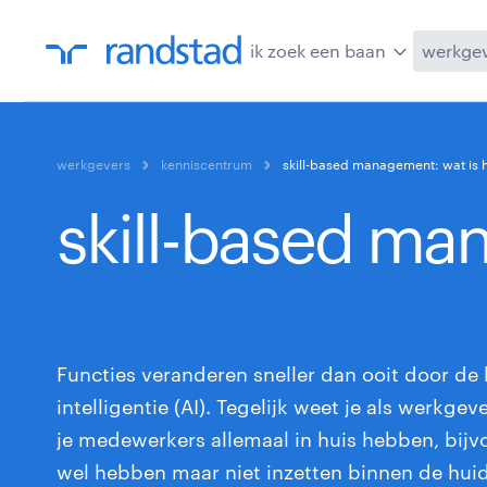
ik zoek een baan
werkge
werkgevers
kenniscentrum
skill-based management: wat is h
skill-based ma
Functies veranderen sneller dan ooit door d
intelligentie (AI). Tegelijk weet je als werkge
je medewerkers allemaal in huis hebben, bijvo
wel hebben maar niet inzetten binnen de huidi