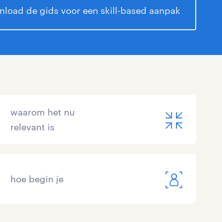
load de gids voor een skill-based aanpak
waarom het nu
relevant is
hoe begin je