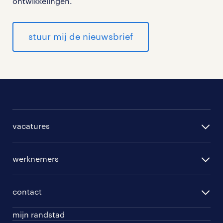
ontwikkelingen.
stuur mij de nieuwsbrief
vacatures
per regio
werknemers
per functie
opleidingen
per vakgebied
contact
beroepskeuzetest
per topwerkgever
mijn randstad
werknemers