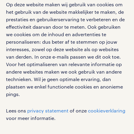
Op deze website maken wij gebruik van cookies om
Volg ons voor de leukste content omtrent
het gebruik van de website makkelijker te maken, de
vacatures, solliciteren en inspiratie.
prestaties en gebruikerservaring te verbeteren en de
effectiviteit daarvan door te meten. Ook gebruiken
we cookies om de inhoud en advertenties te
personaliseren: dus beter af te stemmen op jouw
interesses, zowel op deze website als op websites
werken bij randstad
van derden. In onze e-mails passen we dit ook toe.
gebruikersvoorwaarden
Voor het optimaliseren van relevante informatie op
privacystatement
andere websites maken we ook gebruik van andere
cookies
technieken. Wil je geen optimale ervaring, dan
disclaimer
plaatsen we enkel functionele cookies en anonieme
pings.
sitemap
RANDSTAD, HUMAN FORWARD en SHAPING THE
Lees ons
privacy statement
of onze
cookieverklaring
WORLD OF WORK zijn geregistreerde
voor meer informatie.
handelsmerken van Randstad N.V.