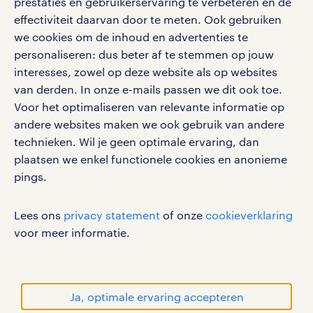
prestaties en gebruikerservaring te verbeteren en de
effectiviteit daarvan door te meten. Ook gebruiken
we cookies om de inhoud en advertenties te
personaliseren: dus beter af te stemmen op jouw
interesses, zowel op deze website als op websites
werken bij randstad
van derden. In onze e-mails passen we dit ook toe.
gebruikersvoorwaarden
Voor het optimaliseren van relevante informatie op
privacystatement
andere websites maken we ook gebruik van andere
cookies
technieken. Wil je geen optimale ervaring, dan
disclaimer
plaatsen we enkel functionele cookies en anonieme
pings.
sitemap
RANDSTAD, HUMAN FORWARD en SHAPING THE
Lees ons
privacy statement
of onze
cookieverklaring
WORLD OF WORK zijn geregistreerde
voor meer informatie.
handelsmerken van Randstad N.V.
© Randstad 2026
Ja, optimale ervaring accepteren