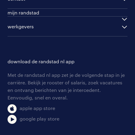
beroepskeuzetest
per topwerkgever
mijn randstad
werknemers
ontwikkel jezelf
inloggen
werkgevers
werkgevers
work for ukraine
inschrijven
personeel gezocht
vacature aanmelden
download de randstad nl app
nieuwsbrief
Met de randstad nl app zet je de volgende stap in je
algemene voorwaarden
carrière. Bekijk je rooster of salaris, zoek vacatures
en ontvang berichten van je intercedent.
Eenvoudig, snel en overal.
apple app store
google play store