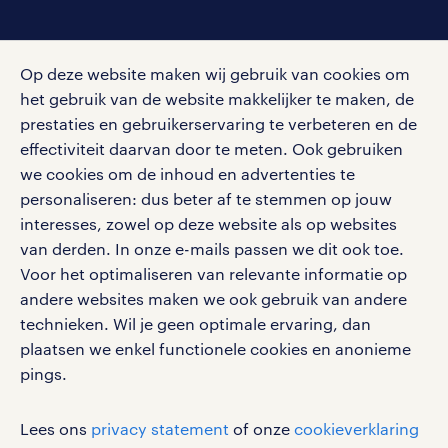
social media
Op deze website maken wij gebruik van cookies om
Volg ons voor de leukste content omtrent
het gebruik van de website makkelijker te maken, de
vacatures, solliciteren en inspiratie.
prestaties en gebruikerservaring te verbeteren en de
effectiviteit daarvan door te meten. Ook gebruiken
we cookies om de inhoud en advertenties te
personaliseren: dus beter af te stemmen op jouw
interesses, zowel op deze website als op websites
werken bij randstad
van derden. In onze e-mails passen we dit ook toe.
gebruikersvoorwaarden
Voor het optimaliseren van relevante informatie op
privacystatement
andere websites maken we ook gebruik van andere
cookies
technieken. Wil je geen optimale ervaring, dan
disclaimer
plaatsen we enkel functionele cookies en anonieme
pings.
sitemap
RANDSTAD, HUMAN FORWARD en SHAPING THE
Lees ons
privacy statement
of onze
cookieverklaring