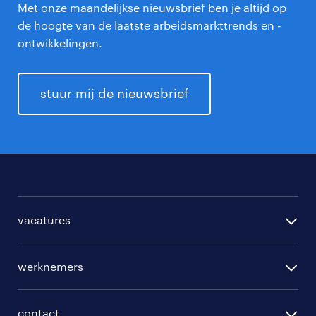
Met onze maandelijkse nieuwsbrief ben je altijd op
de hoogte van de laatste arbeidsmarkttrends en -
ontwikkelingen.
stuur mij de nieuwsbrief
vacatures
per regio
werknemers
per functie
opleidingen
per vakgebied
contact