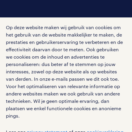
social media
Op deze website maken wij gebruik van cookies om
Volg ons voor de leukste content omtrent
het gebruik van de website makkelijker te maken, de
vacatures, solliciteren en inspiratie.
prestaties en gebruikerservaring te verbeteren en de
effectiviteit daarvan door te meten. Ook gebruiken
we cookies om de inhoud en advertenties te
personaliseren: dus beter af te stemmen op jouw
interesses, zowel op deze website als op websites
werken bij randstad
van derden. In onze e-mails passen we dit ook toe.
gebruikersvoorwaarden
Voor het optimaliseren van relevante informatie op
privacystatement
andere websites maken we ook gebruik van andere
cookies
technieken. Wil je geen optimale ervaring, dan
disclaimer
plaatsen we enkel functionele cookies en anonieme
pings.
sitemap
RANDSTAD, HUMAN FORWARD en SHAPING THE
Lees ons
privacy statement
of onze
cookieverklaring