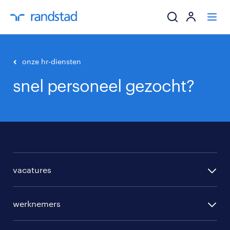
ik zoek een baa
onze hr-diensten
snel personeel gezocht?
werkgevers
mijn carrière
over randstad
vacatures
per regio
werknemers
per functie