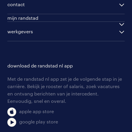
opleidingen
per vakgebied
contact
beroepskeuzetest
per topwerkgever
mijn randstad
werknemers
ontwikkel jezelf
inloggen
werkgevers
werkgevers
work for ukraine
inschrijven
personeel gezocht
vacature aanmelden
download de randstad nl app
nieuwsbrief
Met de randstad nl app zet je de volgende stap in je
algemene voorwaarden
carrière. Bekijk je rooster of salaris, zoek vacatures
en ontvang berichten van je intercedent.
Eenvoudig, snel en overal.
apple app store
google play store