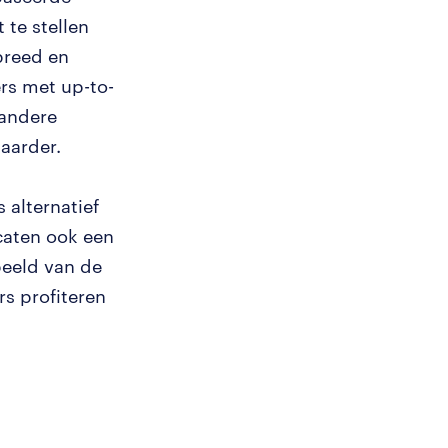
te stellen
breed en
rs met up-to-
 andere
baarder.
 alternatief
icaten ook een
 beeld van de
s profiteren