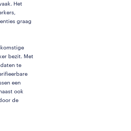
vaak. Het
erkers,
enties graag
oekomstige
er bezit. Met
idaten te
rifieerbare
ssen een
rnaast ook
door de