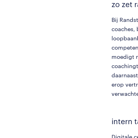
zo zet 
Bij Rands
coaches, 
loopbaanb
competent
moedigt m
coachingt
daarnaast
erop vert
verwacht
intern 
Digitale 