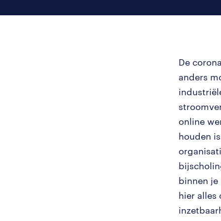
De corona
anders mo
industrië
stroomver
online we
houden is
organisat
bijscholi
binnen je 
hier alle
inzetbaar