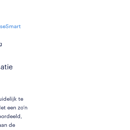
iseSmart
g
satie
delijk te
Met een zo’n
oordeeld,
aan de