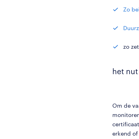
Zo be
Duurz
zo ze
het nut
Om de vaa
monitoren
certifica
erkend of