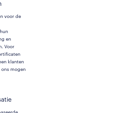
n
en voor de
 hun
ng en
n. Voor
rtificaten
nen klanten
an ons mogen
satie
baseerde