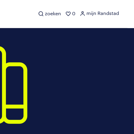
mijn Randstad
zoeken
0