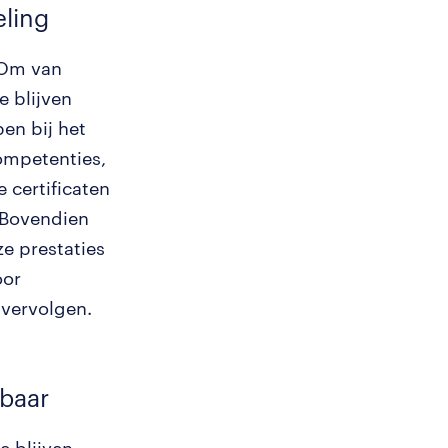
eling
 Om van
e blijven
pen bij het
ompetenties,
 certificaten
 Bovendien
e prestaties
oor
vervolgen.
tbaar