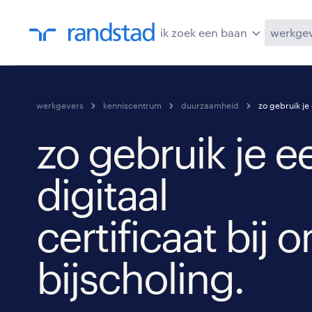
ik zoek een baan
werkge
werkgevers
kenniscentrum
duurzaamheid
zo gebruik je 
zo gebruik je e
digitaal
certificaat bij 
bijscholing.