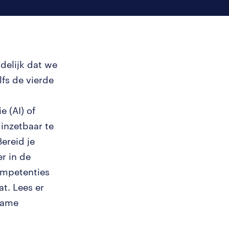
elijk dat we
fs de vierde
e (AI) of
inzetbaar te
ereid je
r in de
ompetenties
at. Lees er
rzame