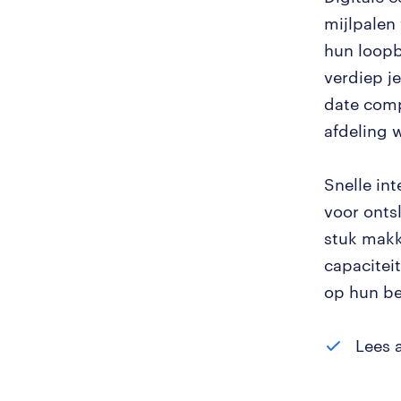
mijlpalen
hun loopb
verdiep j
date comp
afdeling 
Snelle in
voor onts
stuk makke
capacitei
op hun be
Lees 