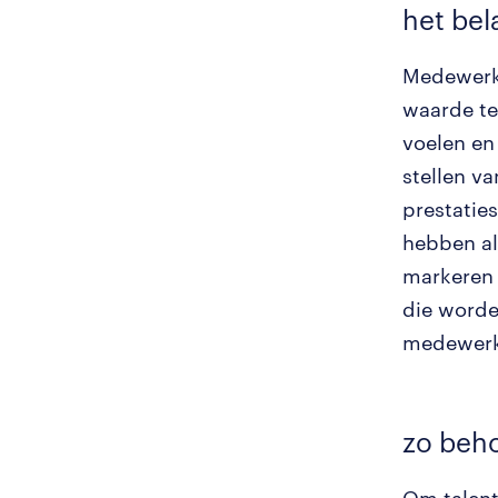
het bel
Medewerke
waarde te 
voelen en 
stellen v
prestaties
hebben al
markeren 
die worde
medewerke
zo beho