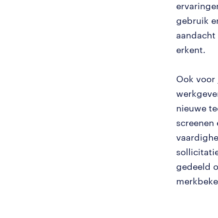
ervaringe
gebruik er
aandacht 
erkent.
Ook voor 
werkgever
nieuwe te
screenen 
vaardighe
sollicita
gedeeld o
merkbeken