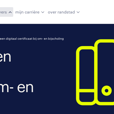
vers
mijn carrière
over randstad
een digitaal certificaat bij om- en bijscholing
en
om- en