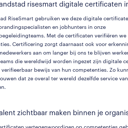
randstad risesmart digitale certificaten i
tad RiseSmart gebruiken we deze digitale certificat
brandingspecialisten en jobhunters in onze
egeleidingteams. Met de certificaten verifiëren we
ies. Certificering zorgt daarnaast ook voor erkenni
edewerkers aan om langer bij ons te blijven werke
eams die wereldwijd worden ingezet zijn digitale ce
 verifieerbaar bewijs van hun competenties. Zo kun
rouwen dat ze overal ter wereld dezelfde service v
en.
talent zichtbaar maken binnen je organi
certificaten vertegenwoordigen op competenties ge