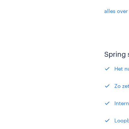
alles ove
Spring 
Het nu
Zo ze
Intern
Loopb