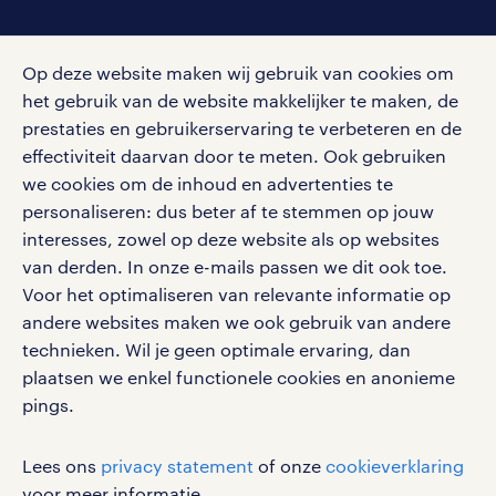
social media
Op deze website maken wij gebruik van cookies om
Volg ons voor de leukste content omtrent
het gebruik van de website makkelijker te maken, de
vacatures, solliciteren en inspiratie.
prestaties en gebruikerservaring te verbeteren en de
effectiviteit daarvan door te meten. Ook gebruiken
we cookies om de inhoud en advertenties te
personaliseren: dus beter af te stemmen op jouw
interesses, zowel op deze website als op websites
werken bij randstad
van derden. In onze e-mails passen we dit ook toe.
gebruikersvoorwaarden
Voor het optimaliseren van relevante informatie op
privacystatement
andere websites maken we ook gebruik van andere
cookies
technieken. Wil je geen optimale ervaring, dan
disclaimer
plaatsen we enkel functionele cookies en anonieme
pings.
sitemap
RANDSTAD, HUMAN FORWARD en SHAPING THE
Lees ons
privacy statement
of onze
cookieverklaring
WORLD OF WORK zijn geregistreerde
voor meer informatie.