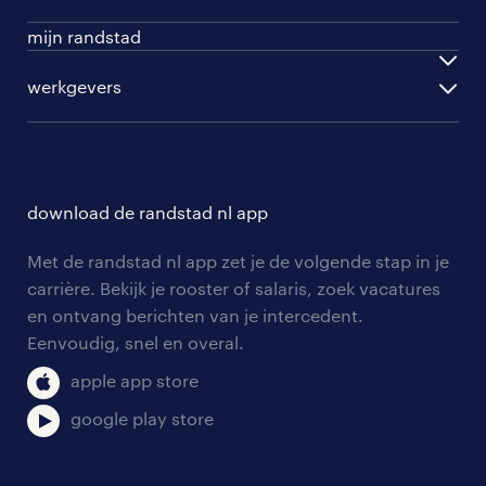
beroepskeuzetest
per topwerkgever
mijn randstad
werknemers
ontwikkel jezelf
inloggen
werkgevers
werkgevers
work for ukraine
inschrijven
personeel gezocht
vacature aanmelden
download de randstad nl app
nieuwsbrief
Met de randstad nl app zet je de volgende stap in je
algemene voorwaarden
carrière. Bekijk je rooster of salaris, zoek vacatures
en ontvang berichten van je intercedent.
Eenvoudig, snel en overal.
apple app store
google play store