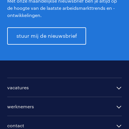
Met onze maandelijkse nieuwsbrief ben je altijd op
de hoogte van de laatste arbeidsmarkttrends en -
ontwikkelingen.
stuur mij de nieuwsbrief
vacatures
per regio
werknemers
per functie
opleidingen
per vakgebied
contact