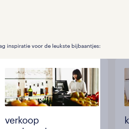
g inspiratie voor de leukste bijbaantjes:
verkoop
k