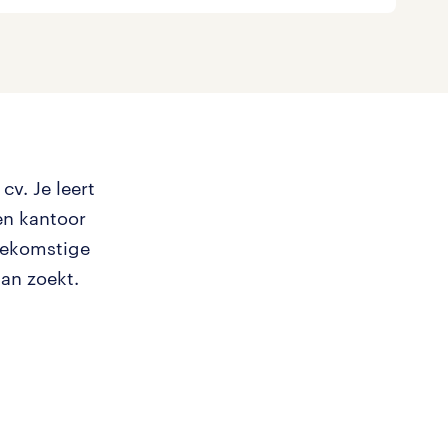
cv. Je leert
en kantoor
oekomstige
aan zoekt.