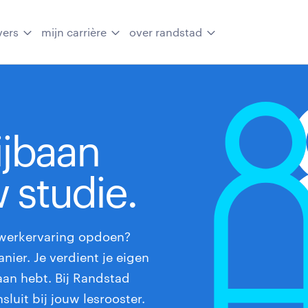
vers
mijn carrière
over randstad
ijbaan
 studie.
 werkervaring opdoen?
ier. Je verdient je eigen
aan hebt. Bij Randstad
luit bij jouw lesrooster.