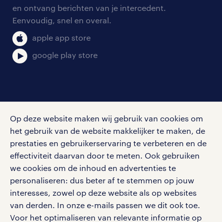
aanmelden nieuwsbrief
en ontvang berichten van je intercedent.
pers
salarischecker
Eenvoudig, snel en overal.
klachten en misstanden
bruto-netto calculator
apple app store
google play store
social media
Op deze website maken wij gebruik van cookies om
Volg ons voor de leukste content omtrent
het gebruik van de website makkelijker te maken, de
vacatures, solliciteren en inspiratie.
prestaties en gebruikerservaring te verbeteren en de
effectiviteit daarvan door te meten. Ook gebruiken
we cookies om de inhoud en advertenties te
personaliseren: dus beter af te stemmen op jouw
interesses, zowel op deze website als op websites
werken bij randstad
van derden. In onze e-mails passen we dit ook toe.
gebruikersvoorwaarden
Voor het optimaliseren van relevante informatie op