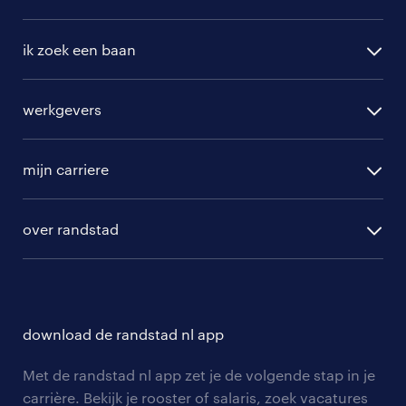
technoloog.
ik zoek een baan
alle vacatures
werkgevers
randstad operational
vacature aanmelden
randstad professional
mijn carriere
algemene voorwaarden
randstad digital
ontwikkeling
hr-diensten
over randstad
populaire bedrijven
communities
branches
over randstad
careers for expats
opleidingen en trainingen
hr-kenniscentrum
contact voor talent
solliciteren
download de randstad nl app
tarieven
contact voor werkgevers
arbeidsvoorwaarden
personeel gezocht
Met de randstad nl app zet je de volgende stap in je
onze vestigingen
blogs en artikelen
carrière. Bekijk je rooster of salaris, zoek vacatures