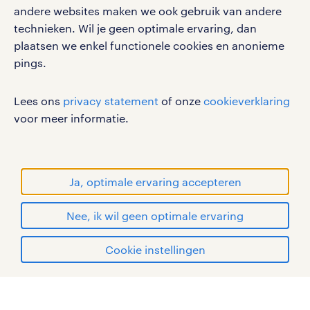
privacystatement
andere websites maken we ook gebruik van andere
cookies
technieken. Wil je geen optimale ervaring, dan
disclaimer
plaatsen we enkel functionele cookies en anonieme
pings.
sitemap
RANDSTAD, HUMAN FORWARD en SHAPING THE
Lees ons
privacy statement
of onze
cookieverklaring
WORLD OF WORK zijn geregistreerde
voor meer informatie.
handelsmerken van Randstad N.V.
© Randstad 2026
Ja, optimale ervaring accepteren
Nee, ik wil geen optimale ervaring
Cookie instellingen
mijn randstad