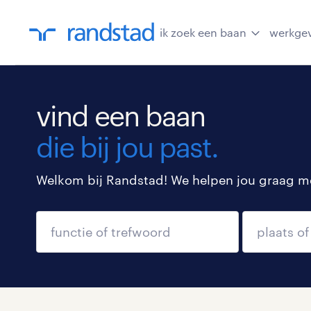
ik zoek een baan
werkge
vind een baan
die bij jou past.
Welkom bij Randstad! We helpen jou graag met