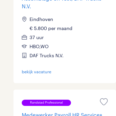
N.V.
Eindhoven
€ 5.800 per maand
37 uur
HBO,WO
DAF Trucks N.V.
bekijk vacature
Randstad Professional
Medewerker Payroll HR Services,