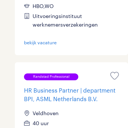
HBO,WO
Logistiek
868
Uitvoeringsinstituut
Medisch
9
toon 3.648 resultaten
werknemersverzekeringen
Overig
96
bekijk vacature
Secretarieel
25
Webcare
0
Randstad Professional
HR Business Partner | department
toon 3.648 resultaten
BPI, ASML Netherlands B.V.
Veldhoven
40 uur