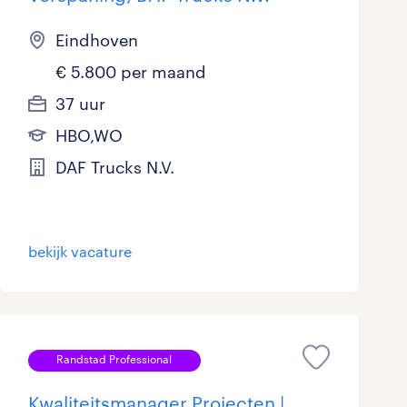
Eindhoven
€ 5.800 per maand
37 uur
HBO,WO
DAF Trucks N.V.
bekijk vacature
Randstad Professional
Kwaliteitsmanager Projecten |