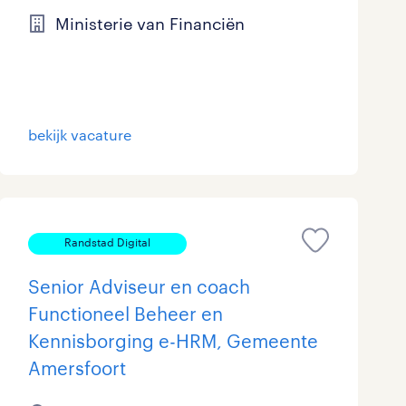
Ministerie van Financiën
Marketing & Communicatie
33
Overheid
76
Schoonmaak
23
bekijk vacature
Techniek
309
Randstad Digital
Senior Adviseur en coach
Functioneel Beheer en
Kennisborging e-HRM, Gemeente
Amersfoort