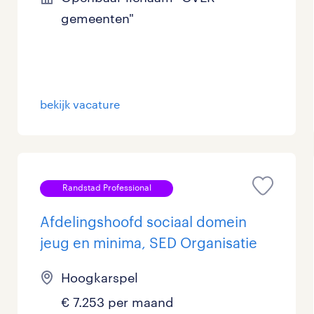
gemeenten"
Management / Leidinggevend
15
Onderwijs
73
Personeel & Organisatie
57
bekijk vacature
Supply chain & procurement
31
Zorg / Verpleging
5
Randstad Professional
Afdelingshoofd sociaal domein
jeug en minima, SED Organisatie
Hoogkarspel
€ 7.253 per maand