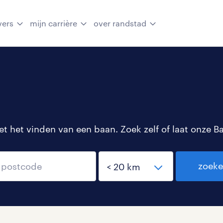
vers
mijn carrière
over randstad
 het vinden van een baan. Zoek zelf of laat onze B
zoek