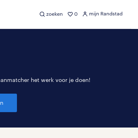
mijn Randstad
zoeken
0
aanmatcher het werk voor je doen!
en