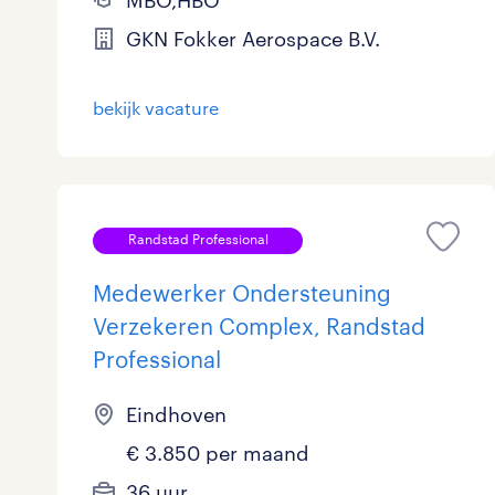
MBO,HBO
GKN Fokker Aerospace B.V.
bekijk vacature
Randstad Professional
Medewerker Ondersteuning
Verzekeren Complex, Randstad
Professional
Eindhoven
€ 3.850 per maand
36 uur