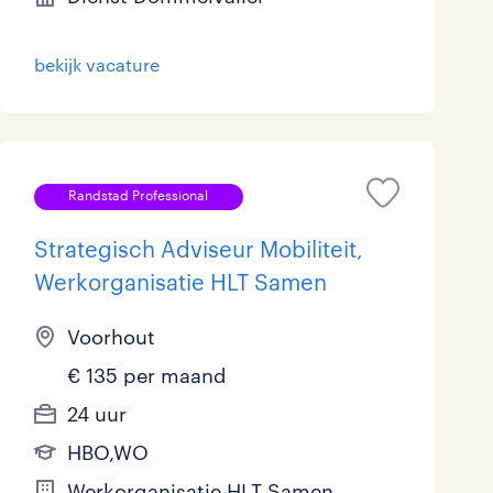
Marketing & Communicatie
33
bekijk vacature
Overheid
78
Schoonmaak
23
Techniek
308
Randstad Professional
Strategisch Adviseur Mobiliteit,
Werkorganisatie HLT Samen
Voorhout
€ 135 per maand
24 uur
HBO,WO
Werkorganisatie HLT Samen