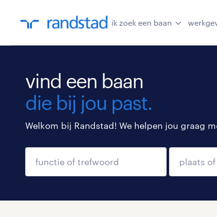
ik zoek een baan
werkge
vind een baan
die bij jou past.
Welkom bij Randstad! We helpen jou graag met