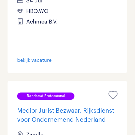
34 uur
HBO,WO
Achmea B.V.
bekijk vacature
Randstad Professional
Medior Jurist Bezwaar, Rijksdienst
voor Ondernemend Nederland
Zwolle