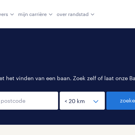
vers
mijn carrière
over randstad
 het vinden van een baan. Zoek zelf of laat onze B
zoek