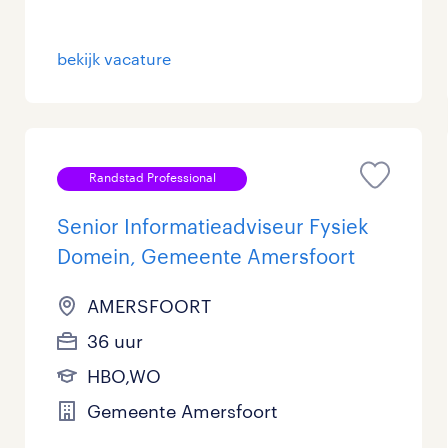
Management / Leidinggevend
15
bekijk vacature
Onderwijs
76
Personeel & Organisatie
58
Supply chain & procurement
30
Randstad Professional
Zorg / Verpleging
5
Senior Informatieadviseur Fysiek
Domein, Gemeente Amersfoort
AMERSFOORT
36 uur
HBO,WO
Gemeente Amersfoort