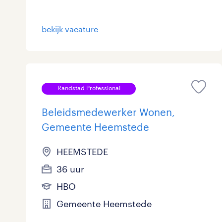
Logistiek
870
bekijk vacature
Medisch
9
toon 3.678 resultaten
Overig
101
Secretarieel
27
Randstad Professional
Webcare
0
Beleidsmedewerker Wonen,
Gemeente Heemstede
HEEMSTEDE
toon 3.678 resultaten
36 uur
HBO
Gemeente Heemstede