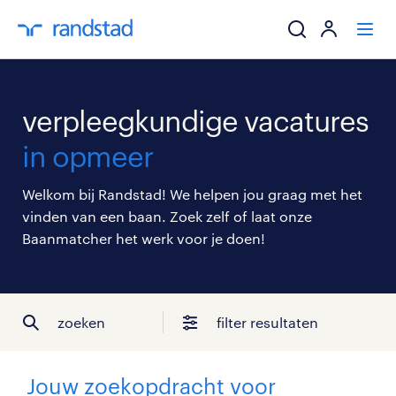
ik zoek een baa
verpleegkundige vacatures
werkgevers
in opmeer
mijn carrière
Welkom bij Randstad! We helpen jou graag met het
vinden van een baan. Zoek zelf of laat onze
over randstad
Baanmatcher het werk voor je doen!
zoeken
filter resultaten
Jouw zoekopdracht voor