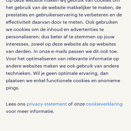
het gebruik van de website makkelijker te maken, de
social media
prestaties en gebruikerservaring te verbeteren en de
effectiviteit daarvan door te meten. Ook gebruiken
Volg ons voor de leukste content omtrent
we cookies om de inhoud en advertenties te
vacatures, solliciteren en inspiratie.
personaliseren: dus beter af te stemmen op jouw
interesses, zowel op deze website als op websites
van derden. In onze e-mails passen we dit ook toe.
Voor het optimaliseren van relevante informatie op
werken bij randstad
andere websites maken we ook gebruik van andere
gebruikersvoorwaarden
technieken. Wil je geen optimale ervaring, dan
plaatsen we enkel functionele cookies en anonieme
privacystatement
pings.
cookies
disclaimer
Lees ons
privacy statement
of onze
cookieverklaring
sitemap
voor meer informatie.
RANDSTAD, HUMAN FORWARD en SHAPING THE
WORLD OF WORK zijn geregistreerde