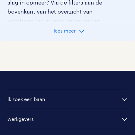
slag in opmeer? Via de filters aan de
bovenkant van het overzicht van
vacatures kan je jouw opties verder
aangeven!
lees meer
Staat jouw nieuwe baan er niet bij?
Bekijk dan hier
alle vacatures in opmeer
of hier
al onze verpleegkundige vacatures
.
ik zoek een baan
alle vacatures
werkgevers
randstad operational
vacature aanmelden